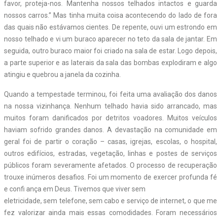
favor, proteja-nos. Mantenha nossos telhados intactos e guarda
nossos carros.” Mas tinha muita coisa acontecendo do lado de fora
das quais não estávamos cientes. De repente, ouvi um estrondo em
nosso telhado e vi um buraco aparecer no teto da sala de jantar. Em
seguida, outro buraco maior foi criado na sala de estar. Logo depois,
a parte superior e as laterais da sala das bombas explodiram e algo
atingiu e quebrou a janela da cozinha.
Quando a tempestade terminou, foi feita uma avaliação dos danos
na nossa vizinhança. Nenhum telhado havia sido arrancado, mas
muitos foram danificados por detritos voadores. Muitos veículos
haviam sofrido grandes danos. A devastação na comunidade em
geral foi de partir o coração – casas, igrejas, escolas, o hospital,
outros edifícios, estradas, vegetação, linhas e postes de serviços
públicos foram severamente afetados. O processo de recuperação
trouxe inúmeros desafios. Foi um momento de exercer profunda fé
e confi ança em Deus. Tivemos que viver sem
eletricidade, sem telefone, sem cabo e serviço de internet, o que me
fez valorizar ainda mais essas comodidades. Foram necessários