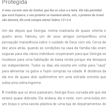
Protegida
O meu socorro vem do Senhor, que fez os céus e a terra. Ele não permitirá
que você tropece; o seu protetor se manterá alerta, sim, o protetor de Israel
não dormirá, Ele está sempre alerta! Salmo 121:2-4
Um dia depois que Geórgia, minha madrasta de quase oitenta e
quatro anos, faleceu, um de seus amigos compartilhou uma
percepção maravilhosa sobre o cuidado de Deus com ela. Cerca de
dez anos atrás, quando as condições na casa da família não eram
seguras para ela, vários indivíduos cooperaram para que Geórgia se
mudasse para uma habitação de baixa renda porque ela desejava
ser independente. Todos os dias, ela insistia em voltar para “casa”
para alimentar os gatos e fazer compras na cidade. A distância da
ida era de quase dois quilômetros em uma estrada estreita que
subia uma colina íngreme.
À medida que os anos passaram, Geórgia ficou curvada até que ela
estava quase dobrada. Ela andava, dia e noite, com uma bolsa em
um braço e uma sacola plástica de uma loja de departamentos do