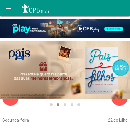

navigate_before
navigate_next
Segunda-feira
22 de julho