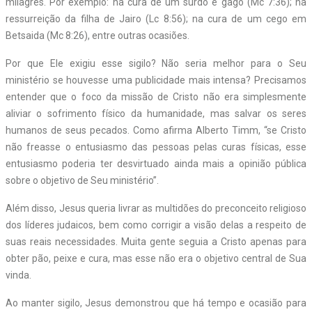
milagres. Por exemplo: na cura de um surdo e gago (Mc 7:36); na
ressurreição da filha de Jairo (Lc 8:56); na cura de um cego em
Betsaida (Mc 8:26), entre outras ocasiões.
Por que Ele exigiu esse sigilo? Não seria melhor para o Seu
ministério se houvesse uma publicidade mais intensa? Precisamos
entender que o foco da missão de Cristo não era simplesmente
aliviar o sofrimento físico da humanidade, mas salvar os seres
humanos de seus pecados. Como afirma Alberto Timm, “se Cristo
não freasse o entusiasmo das pessoas pelas curas físicas, esse
entusiasmo poderia ter desvirtuado ainda mais a opinião pública
sobre o objetivo de Seu ministério”.
Além disso, Jesus queria livrar as multidões do preconceito religioso
dos líderes judaicos, bem como corrigir a visão delas a respeito de
suas reais necessidades. Muita gente seguia a Cristo apenas para
obter pão, peixe e cura, mas esse não era o objetivo central de Sua
vinda.
Ao manter sigilo, Jesus demonstrou que há tempo e ocasião para