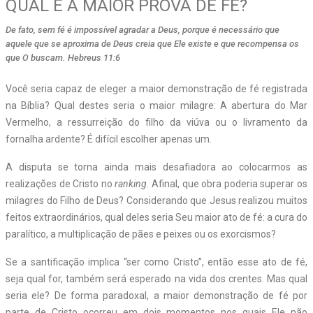
QUAL É A MAIOR PROVA DE FÉ?
De fato, sem fé é impossível agradar a Deus, porque é necessário que
aquele que se aproxima de Deus creia que Ele existe e que recompensa os
que O buscam. Hebreus 11:6
Você seria capaz de eleger a maior demonstração de fé registrada
na Bíblia? Qual destes seria o maior milagre: A abertura do Mar
Vermelho, a ressurreição do filho da viúva ou o livramento da
fornalha ardente? É difícil escolher apenas um.
A disputa se torna ainda mais desafiadora ao colocarmos as
realizações de Cristo no
ranking
. Afinal, que obra poderia superar os
milagres do Filho de Deus? Considerando que Jesus realizou muitos
feitos extraordinários, qual deles seria Seu maior ato de fé: a cura do
paralítico, a multiplicação de pães e peixes ou os exorcismos?
Se a santificação implica “ser como Cristo”, então esse ato de fé,
seja qual for, também será esperado na vida dos crentes. Mas qual
seria ele? De forma paradoxal, a maior demonstração de fé por
parte de Cristo ocorreu em dois momentos nos quais Ele não