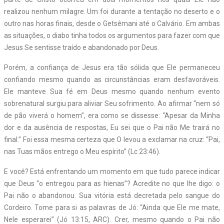
realizou nenhum milagre. Um foi durante a tentação no deserto e o
outro nas horas finais, desde o Getsêmani até o Calvário. Em ambas
as situações, o diabo tinha todos os argumentos para fazer com que
Jesus Se sentisse traído e abandonado por Deus.
Porém, a confiança de Jesus era tão sólida que Ele permaneceu
confiando mesmo quando as circunstâncias eram desfavoráveis.
Ele manteve Sua fé em Deus mesmo quando nenhum evento
sobrenatural surgiu para aliviar Seu sofrimento. Ao afirmar “nem só
de pão viverá o homem”, era como se dissesse: “Apesar da Minha
dor e da ausência de respostas, Eu sei que o Pai não Me trairá no
final.” Foi essa mesma certeza que O levou a exclamar na cruz: “Pai,
nas Tuas mãos entrego o Meu espírito” (Lc 23:46).
E você? Está enfrentando um momento em que tudo parece indicar
que Deus “o entregou para as hienas”? Acredite no que lhe digo: o
Pai não o abandonou. Sua vitória está decretada pelo sangue do
Cordeiro. Tome para si as palavras de Jó: “Ainda que Ele me mate,
Nele esperarei” (Jó 13:15, ARC). Crer, mesmo quando o Pai não