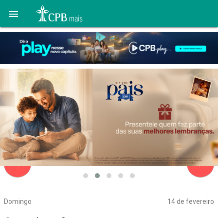

navigate_before
navigate_next
Domingo
14 de fevereiro