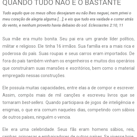
QUANDO TUDO NÃO É O BASTANTE
Tudo aquilo que os meus olhos desejaram eu não lhes neguei, nem privei o
meu coração de alegria alguma [...]; e eis que tudo era vaidade e correr atrás
do vento, e nenhum proveito havia debaixo do sol. Eclesiastes 2:10, 11
S
ua mãe era muito bonita. Seu pai era um grande líder político,
militar e religioso. Ele tinha 16 irmãos. Sua família era a mais rica e
poderosa do país. Suas roupas e seus carros eram importados. De
fora do país também vinham os engenheiros e muitos dos operários
que construíram suas mansões e escritórios, bem como o material
empregado nessas construções.
Ele possuía muitas capacidades, entre elas a de compor e escrever.
Assim, compôs mais de mil canções e escreveu livros que se
tornaram
best-sellers
. Quando participava de jogos de inteligência e
enigmas, o que era comum naqueles dias, competindo com sábios
de outros países, ninguém o vencia.
Ele era uma celebridade. Seus fãs eram homens sábios, reis,
rainhas, princesas e embaixadores de outros países. Se vivesse hoje,