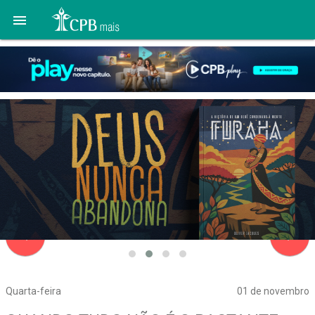

navigate_before
navigate_next
Quarta-feira
01 de novembro