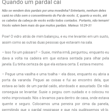
Quando um pardal cai
Não se vendem dois pardais por uma moedinha? Entretanto, nenhum deles
cairá no chão sem o consentimento do Pai de vocês. E, quanto a vocês, até
os cabelos da cabeça de vocês estão todos contados. Portanto, não temam!
Vocês valem bem mais do que muitos pardais. Mateus 10:29-31
Pow! O vidro atrás de mim balançou, e eu me levantei em um susto,
assim como as outras duas pessoas que estavam na sala.
– Isso foi um pássaro? – Susie, minha irmã, perguntou, enquanto eu
dava a volta na cadeira em que estava sentada para olhar pela
janela. Eu tinha certeza de que ela estava certa. E estava mesmo.
– Pegue uma vasilha e uma toalha – ela disse, enquanto eu abria a
porta da varanda. Peguei as coisas e fui ao encontro dela, que
estava ao lado de um pardal caído, atordoado e assustado. Ele não
conseguia se levantar. Susie o pegou com cuidado e o colocou no
ninho improvisado. Nós o levamos para dentro de casa, onde estava
quente e seguro. Colocamos uma peneira por cima da panela,
permitindo que o pardal respirasse e que nós pudéssemos vê-lo.