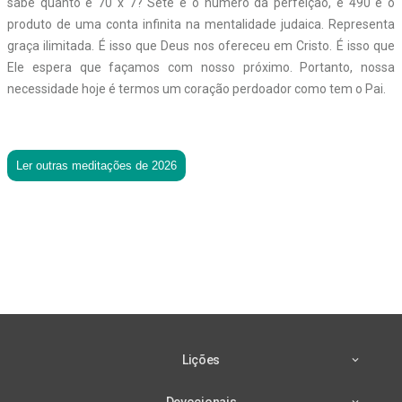
sabe quanto é 70 x 7? Sete é o número da perfeição, e 490 é o
produto de uma conta infinita na mentalidade judaica. Representa
graça ilimitada. É isso que Deus nos ofereceu em Cristo. É isso que
Ele espera que façamos com nosso próximo. Portanto, nossa
necessidade hoje é termos um coração perdoador como tem o Pai.
Ler outras meditações de 2026
Lições
Devocionais