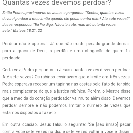
Quantas vezes devemos perdoar?
Então Pedro aproximou-se de Jesus e perguntou: “Senhor, quantas vezes
deverei perdoar a meu irmão quando ele pecar contra mim? Até sete vezes?”
Jesus respondeu: “Eu lhe digo: Não até sete, mas até setenta vezes
sete.” Mateus 18:21, 22
Perdoar não é opcional. Já que não existe pecado grande demais
para a graça de Deus, o perdão é uma obrigação de quem foi
perdoado.
Certa vez, Pedro perguntou a Jesus quantas vezes deveria perdoar.
Até sete vezes? Os rabinos ensinavam que o limite era três vezes.
Pedro esperava receber um tapinha nas costas pelo fato de ter sido
mais complacente do que a justiça rabínica. Porém, o Mestre disse
que a medida do coração perdoador vai muito além disso. Devemos
perdoar sempre e não podemos limitar o número de vezes que
estamos dispostos a fazê-lo.
Em outra ocasião, Jesus falou o seguinte: “Se [seu irmão] pecar
contra você sete vezes no dia, e sete vezes voltar a você e disser: