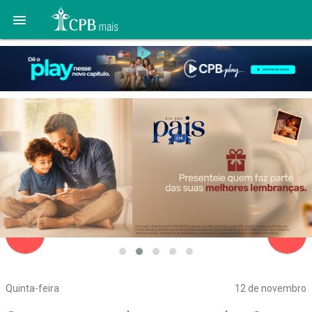

navigate_before
navigate_next
Quinta-feira
12 de novembro