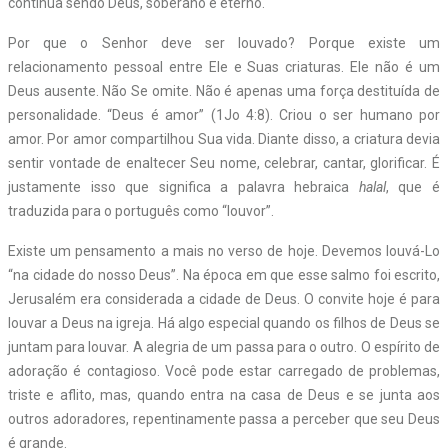
continua sendo Deus, soberano e eterno.
Por que o Senhor deve ser louvado? Porque existe um
relacionamento pessoal entre Ele e Suas criaturas. Ele não é um
Deus ausente. Não Se omite. Não é apenas uma força destituída de
personalidade. “Deus é amor” (1Jo 4:8). Criou o ser humano por
amor. Por amor compartilhou Sua vida. Diante disso, a criatura devia
sentir vontade de enaltecer Seu nome, celebrar, cantar, glorificar. É
justamente isso que significa a palavra hebraica
halal
, que é
traduzida para o português como “louvor”.
Existe um pensamento a mais no verso de hoje. Devemos louvá-Lo
“na cidade do nosso Deus”. Na época em que esse salmo foi escrito,
Jerusalém era considerada a cidade de Deus. O convite hoje é para
louvar a Deus na igreja. Há algo especial quando os filhos de Deus se
juntam para louvar. A alegria de um passa para o outro. O espírito de
adoração é contagioso. Você pode estar carregado de problemas,
triste e aflito, mas, quando entra na casa de Deus e se junta aos
outros adoradores, repentinamente passa a perceber que seu Deus
é grande.