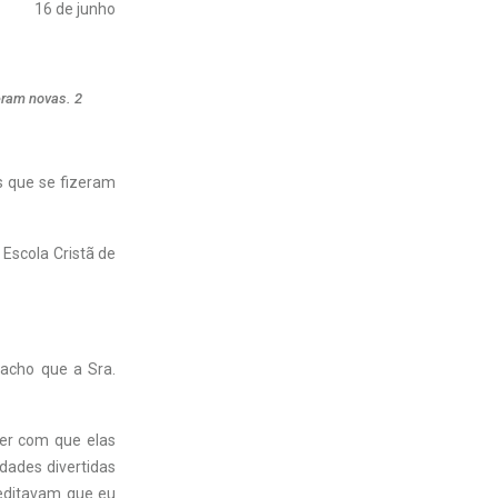
16 de junho
zeram novas. 2
is que se fizeram
 Escola Cristã de
 acho que a Sra.
zer com que elas
idades divertidas
reditavam que eu