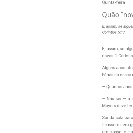
Quinta-feira
Quão “no
E, assim, se algué
Coríntios 5:17
E, assim, se alg
novas. 2 Corínti
Alguns anos atrá
Férias da nossa
— Quantos anos 
— Não sei — a a
Moyers deve ter
Saí da sala par
ficassem sem gra
em classe, e el