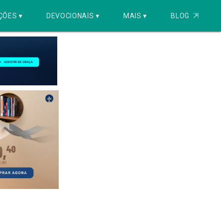
ÇÕES ▾
DEVOCIONAIS ▾
MAIS ▾
BLOG
⇱