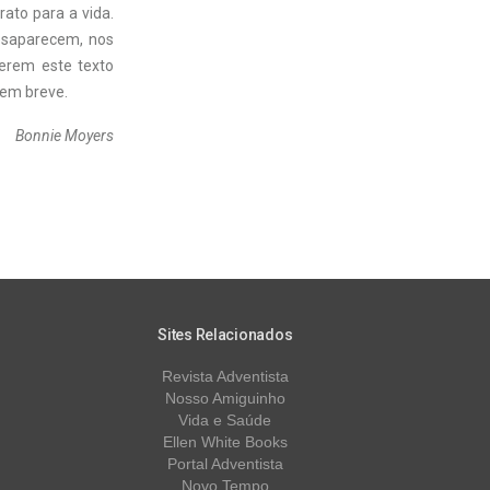
ato para a vida.
esaparecem, nos
lerem este texto
 em breve.
Bonnie Moyers
Sites Relacionados
Revista Adventista
Nosso Amiguinho
Vida e Saúde
Ellen White Books
Portal Adventista
Novo Tempo