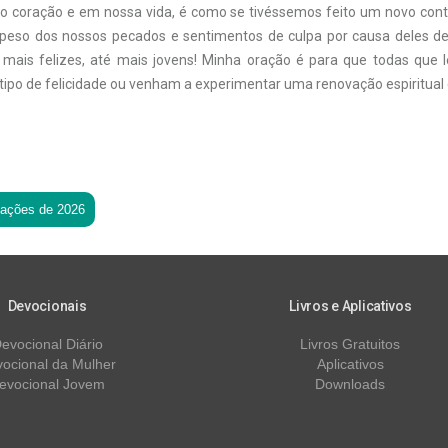
o coração e em nossa vida, é como se tivéssemos feito um novo contr
peso dos nossos pecados e sentimentos de culpa por causa deles d
mais felizes, até mais jovens! Minha oração é para que todas que 
ipo de felicidade ou venham a experimentar uma renovação espiritual
tações de 2026
Devocionais
Livros e Aplicativos
evocional Diário
Livros Gratuitos
ocional da Mulher
Aplicativos
evocional Jovem
Downloads