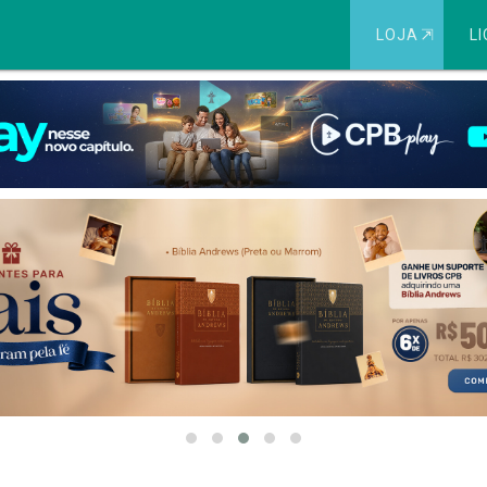
LOJA
⇱
LI