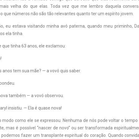
mais velha do que elas. Toda vez que me lembro daquela conversa, 
que números não são tão relevantes quanto ter um espírito jovem.
o, eu estava visitando minha avó paterna, quando meu priminho, Da
s ela tinha.
 que tinha 63 anos, ele exclamou:
!
s anos tem sua mãe? — a vovó quis saber.
spondeu.
 nova também — a vovó observou.
aryl insistiu. — Ela é quase nova!
 modo como ele se expressou. Nenhuma de nós pode voltar o tempo 
, mas é possível “nascer de novo” ou ser transformada espiritualmen
e podemos fazer um transplante espiritual do coração. Quando convid