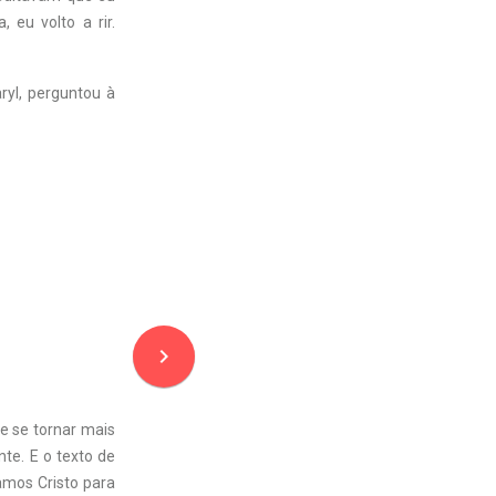
eu volto a rir.
ryl, perguntou à
navigate_next
e se tornar mais
te. E o texto de
amos Cristo para