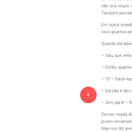
não era muito 
Também percebo 
Em outra ocasiã
vovó quantos ano
Quando ela disse
— Uau, que velha
— Então, quanto
— 37 — Daryl re
— Ela não é tão
navigate_before
— Sim, ela é! — D
Demos risada do
jovem novamente
hoje nos diz qu