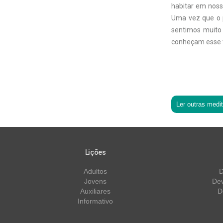
habitar em noss
Uma vez que o 
sentimos muito 
conheçam esse t
Ler outras medi
Lições
Adultos
D
Jovens
Dev
Auxiliares
D
Informativo