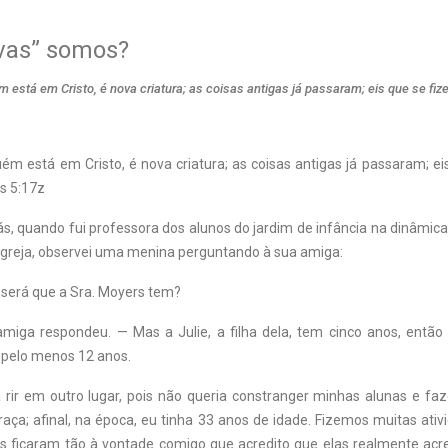
vas” somos?
m está em Cristo, é nova criatura; as coisas antigas já passaram; eis que se fi
uém está em Cristo, é nova criatura; as coisas antigas já passaram; e
os 5:17z
s, quando fui professora dos alunos do jardim de infância na dinâmica
 igreja, observei uma menina perguntando à sua amiga:
será que a Sra. Moyers tem?
miga respondeu. — Mas a Julie, a filha dela, tem cinco anos, então
 pelo menos 12 anos.
a rir em outro lugar, pois não queria constranger minhas alunas e fa
ça; afinal, na época, eu tinha 33 anos de idade. Fizemos muitas ativ
as ficaram tão à vontade comigo que acredito que elas realmente ac