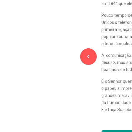
em 1844 que ele
Pouco tempo dep
Unidos o telefon
primeira ligaçã
popularizou qua
alterou complet
navigate_before
A comunicação 
desuso, mas su
boa dádiva e to
É o Senhor quem
o papel, a impr
grandes maravi
da humanidade.
Ele faça Sua ob