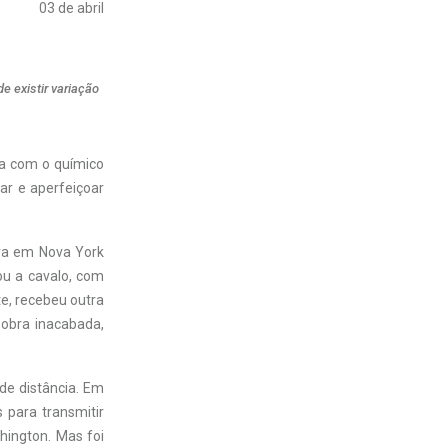
03 de abril
e existir variação
ia com o químico
iar e aperfeiçoar
va em Nova York
u a cavalo, com
e, recebeu outra
 obra inacabada,
de distância. Em
 para transmitir
shington. Mas foi