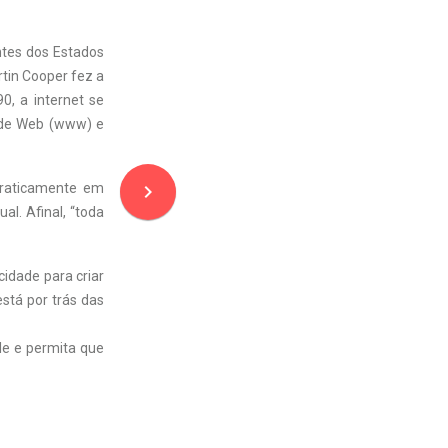
ntes dos Estados
rtin Cooper fez a
0, a internet se
Wide Web (www) e
navigate_next
praticamente em
ual. Afinal, “toda
idade para criar
 está por trás das
e e permita que