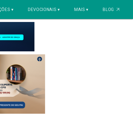
ÇÕES ▾
DEVOCIONAIS ▾
MAIS ▾
BLOG
⇱