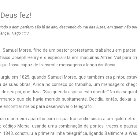
Deus fez!
todo o dom perfeito são lá do alto, descendo do Pai das luzes, em quem não pod
ança. Tiago 1:17
, Samuel Morse, filho de um pastor protestante, trabalhou em parcer
físico Joseph Henry e o especialista em máquinas Alfred Vail para cr
que fosse capaz de transmitir mensagens a longa distância.
surgiu em 1825, quando Samuel Morse, que também era pintor, esta
 de suas obras. Ainda no começo do trabalho, um mensageiro chego
 seu pai, que dizia: “Sua querida esposa está doente.” No dia seguint
ando que ela havia morrido subitamente. Decidiu, então, deixar a
 e encontrar meios para desenvolver o telégrafo.
uiu o primeiro aparelho com o qual transmitiu sinais a um quilômetro 
o código Morse, usando uma combinação de pontos, traços e pausas
1843, construiu a primeira linha telegráfica, ligando Baltimore a Wa