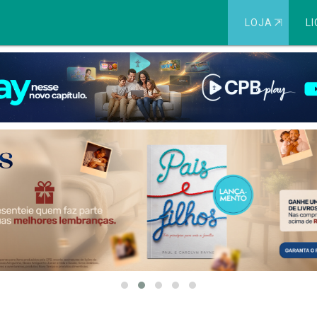
LOJA
⇱
LI