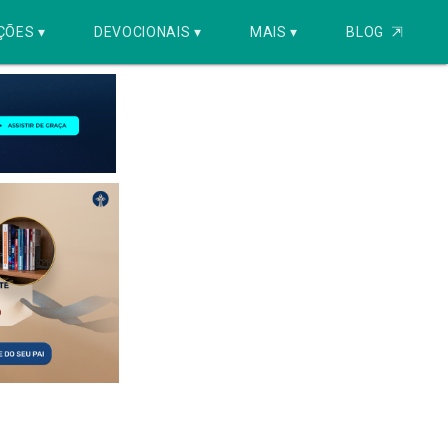
ÇÕES ▾
DEVOCIONAIS ▾
MAIS ▾
BLOG
⇱