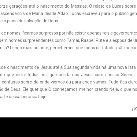
torze gerações até o nascimento do Messias. O relato de Lucas sobre
 a ascendência de Maria desde Adão. Lucas escreveu para o público gen
ra o plano de salvação de Deus.
a de nomes, ficamos surpresos por não existir apenas reis e governant
bém nomes surpreendentes como Tamar, Raabe, Rute e a esposa de U
lá? Lendo mais adiante, percebemos que todos os listados são peca
de o nascimento de Jesus até a Sua segunda vinda há uma nova lista
do que inclui todos nós que aceitamos Jesus como nosso Senhor 
r confusas sobre de onde viemos ou para onde vamos. Tudo fica clar
ão de Deus. Ele quer que O conheçamos melhor, crendo Nele, o que nos
arte dessa herança hoje!
{ 