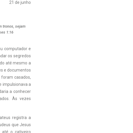
21 de junho
am tronos, sejam
ses 1:16
seu computador e
ndar os segredos
indo até mesmo a
tes e documentos
s foram casados,
e impulsionava a
daria a conhecer
ados. Às vezes
teus registra a
judeus que Jesus
até o cativeiro