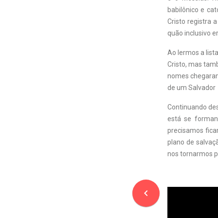
babilônico e ca
Cristo registra
quão inclusivo e
Ao lermos a list
Cristo, mas tam
nomes chegaram 
de um Salvador
Continuando des
está se forman
precisamos fica
plano de salvaç
nos tornarmos p
navigate_before