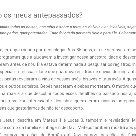
 os meus antepassados?
iadas todas as coisas, nos céus e sobre a terra, as visíveis e as invisíveis, sej
rincipados, quer potestades. Tudo foi criado por meio Dele e para Ele. Colossen
, era apaixonada por genealogia. Aos 85 anos, ela se sentava em 
programas que a ajudavam a investigar nossa ancestralidade e desve
eram antes de nós. Ela estava determinada a pesquisar os registros, 
especial em nossa cidade que guardava registros de navios de imigran
as pistas revelaram a vida de nossos avós, bisavós e tataravós. Algun
dos e outros solteiros. Bebês nasceram e bebês morreram. O motivo qu
ha mãe era que descobrir todos esses detalhes do passado nos aju
mesmos. Foi interessante descobrir quem eram nossos antepass
sas que gostaríamos de não ter descoberto.
e Jesus, descrita em Mateus 1 e Lucas 3, também é reveladora. Ma
osé como da família e linhagem de Davi. Mateus também mostra aos 
á catorze gerações de Abraão até Davi, catorze gerações de Davi 