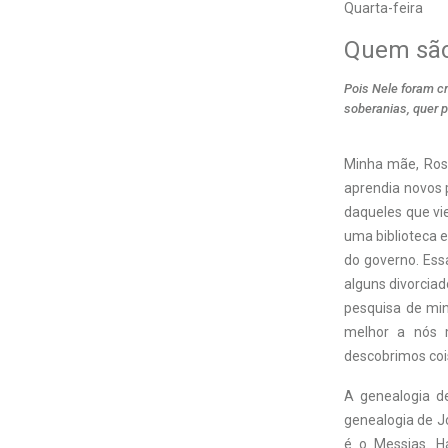
Quarta-feira
Quem são
Pois Nele foram cr
soberanias, quer p
Minha mãe, Rose
aprendia novos 
daqueles que vi
uma biblioteca 
do governo. Ess
alguns divorcia
pesquisa de min
melhor a nós 
descobrimos coi
A genealogia d
genealogia de J
é o Messias. H