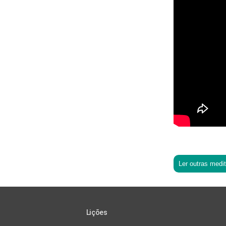
Ler outras medi
Lições