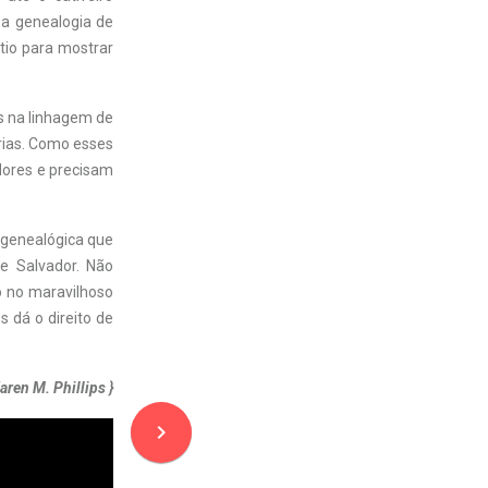
 a genealogia de
tio para mostrar
es na linhagem de
rias. Como esses
dores e precisam
 genealógica que
e Salvador. Não
o no maravilhoso
 dá o direito de
Karen M. Phillips }
navigate_next