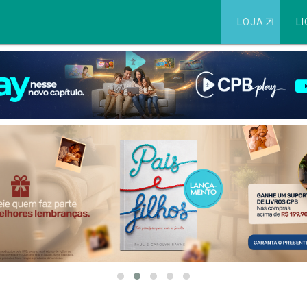
LOJA
⇱
LI