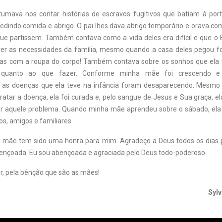
mava nos contar histórias de escravos fugitivos que batiam à por
pedindo comida e abrigo. O pai lhes dava abrigo temporário e orava co
ue partissem. Também contava como a vida deles era difícil e que o E
er as necessidades da família, mesmo quando a casa deles pegou f
as com a roupa do corpo! Também contava sobre os sonhos que ela 
 quanto ao que fazer. Conforme minha mãe foi crescendo e
e, as doenças que ela teve na infância foram desaparecendo. Mesmo
atar a doença, ela foi curada e, pelo sangue de Jesus e Sua graça, el
or aquele problema. Quando minha mãe aprendeu sobre o sábado, ela 
os, amigos e familiares.
 mãe tem sido uma honra para mim. Agradeço a Deus todos os dias 
ençoada. Eu sou abençoada e agraciada pelo Deus todo-poderoso.
r, pela bênção que são as mães!
Sylv