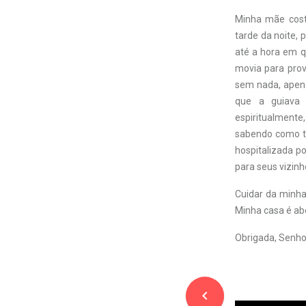
Minha mãe costu
tarde da noite, 
até a hora em q
movia para prov
sem nada, apen
que a guiava
espiritualment
sabendo como tr
hospitalizada p
para seus vizinh
Cuidar da minha
Minha casa é ab
Obrigada, Senho
navigate_before