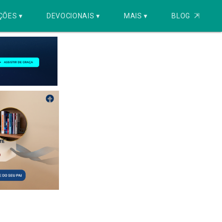
ÇÕES ▾
DEVOCIONAIS ▾
MAIS ▾
BLOG
⇱