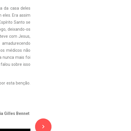
ta da casa deles
m eles. Era assim
spírito Santo se
ogo, deixando-os
teve com Jesus,
 amadurecendo
 os médicos não
a nunca mais foi
falou sobre isso
por esta benção.
ia Gilles Bennet
navigate_next