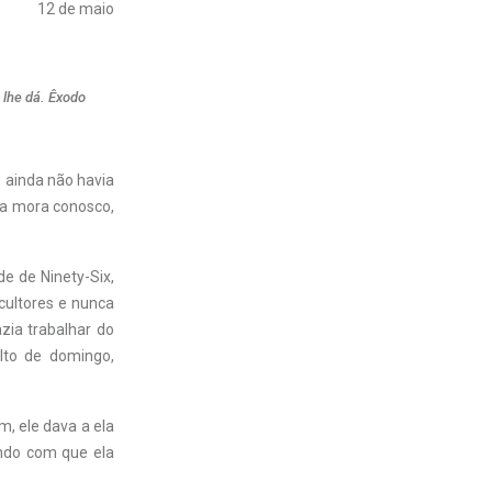
12 de maio
 lhe dá. Êxodo
u ainda não havia
la mora conosco,
de de Ninety-Six,
icultores e nunca
zia trabalhar do
lto de domingo,
, ele dava a ela
endo com que ela