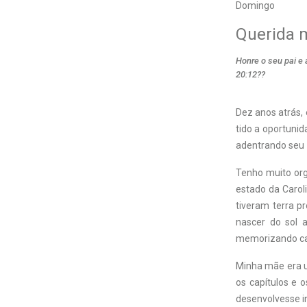
Domingo
Querida
Honre o seu pai e 
20:12??
D
ez anos atrás,
tido a oportuni
adentrando seu 
Tenho muito orgu
estado da Caroli
tiveram terra p
nascer do sol 
memorizando cap
Minha mãe era u
os capítulos e 
desenvolvesse in