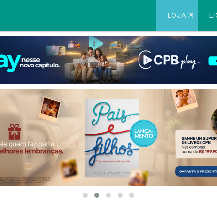
LOJA
⇱
LI