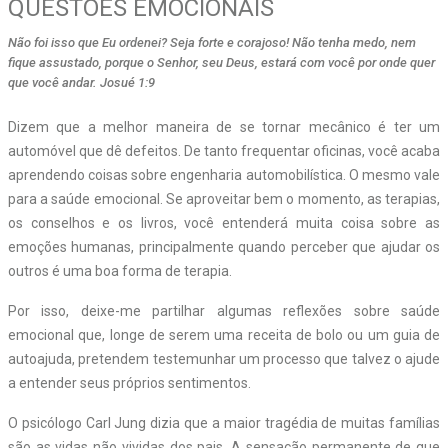
QUESTÕES EMOCIONAIS
Não foi isso que Eu ordenei? Seja forte e corajoso! Não tenha medo, nem
fique assustado, porque o Senhor, seu Deus, estará com você por onde quer
que você andar. Josué 1:9
Dizem que a melhor maneira de se tornar mecânico é ter um
automóvel que dê defeitos. De tanto frequentar oficinas, você acaba
aprendendo coisas sobre engenharia automobilística. O mesmo vale
para a saúde emocional. Se aproveitar bem o momento, as terapias,
os conselhos e os livros, você entenderá muita coisa sobre as
emoções humanas, principalmente quando perceber que ajudar os
outros é uma boa forma de terapia.
Por isso, deixe-me partilhar algumas reflexões sobre saúde
emocional que, longe de serem uma receita de bolo ou um guia de
autoajuda, pretendem testemunhar um processo que talvez o ajude
a entender seus próprios sentimentos.
O psicólogo Carl Jung dizia que a maior tragédia de muitas famílias
são as vidas não vividas dos pais. A sensação permanente de que