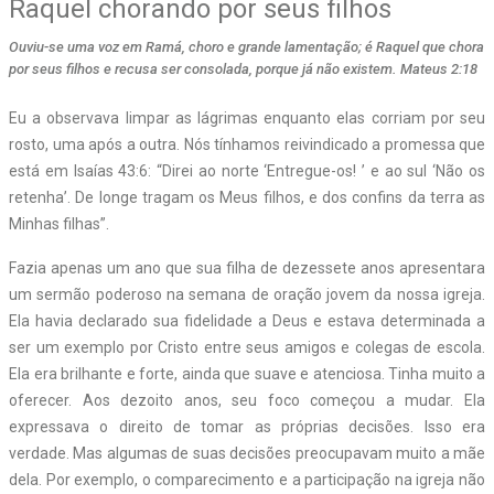
Raquel chorando por seus filhos
Ouviu-se uma voz em Ramá, choro e grande lamentação; é Raquel que chora
por seus filhos e recusa ser consolada, porque já não existem. Mateus 2:18
Eu a observava limpar as lágrimas enquanto elas corriam por seu
rosto, uma após a outra. Nós tínhamos reivindicado a promessa que
está em Isaías 43:6: “Direi ao norte ‘Entregue-os! ’ e ao sul ‘Não os
retenha’. De longe tragam os Meus filhos, e dos confins da terra as
Minhas filhas”.
Fazia apenas um ano que sua filha de dezessete anos apresentara
um sermão poderoso na semana de oração jovem da nossa igreja.
Ela havia declarado sua fidelidade a Deus e estava determinada a
ser um exemplo por Cristo entre seus amigos e colegas de escola.
Ela era brilhante e forte, ainda que suave e atenciosa. Tinha muito a
oferecer. Aos dezoito anos, seu foco começou a mudar. Ela
expressava o direito de tomar as próprias decisões. Isso era
verdade. Mas algumas de suas decisões preocupavam muito a mãe
dela. Por exemplo, o comparecimento e a participação na igreja não