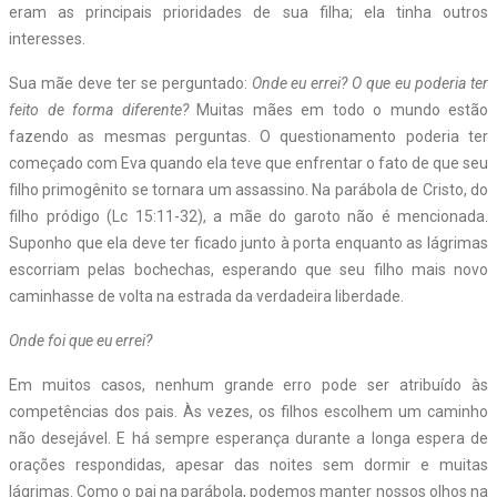
eram as principais prioridades de sua filha; ela tinha outros
interesses.
Sua mãe deve ter se perguntado:
Onde eu errei? O que eu poderia ter
feito de forma diferente?
Muitas mães em todo o mundo estão
fazendo as mesmas perguntas. O questionamento poderia ter
começado com Eva quando ela teve que enfrentar o fato de que seu
filho primogênito se tornara um assassino. Na parábola de Cristo, do
filho pródigo (Lc 15:11-32), a mãe do garoto não é mencionada.
Suponho que ela deve ter ficado junto à porta enquanto as lágrimas
escorriam pelas bochechas, esperando que seu filho mais novo
caminhasse de volta na estrada da verdadeira liberdade.
Onde foi que eu errei?
Em muitos casos, nenhum grande erro pode ser atribuído às
competências dos pais. Às vezes, os filhos escolhem um caminho
não desejável. E há sempre esperança durante a longa espera de
orações respondidas, apesar das noites sem dormir e muitas
lágrimas. Como o pai na parábola, podemos manter nossos olhos na