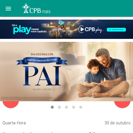

navigate_before
navigate_next
Quarta-feira
30 de outubro