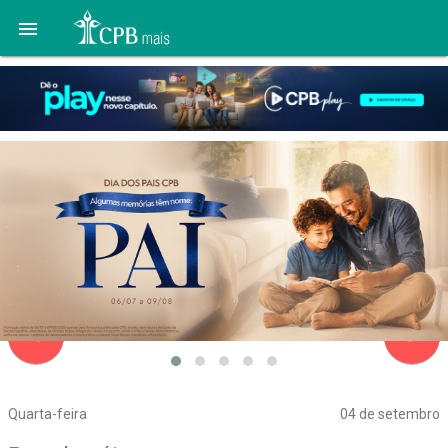

navigate_before
navigate_next
Quarta-feira
04 de setembro