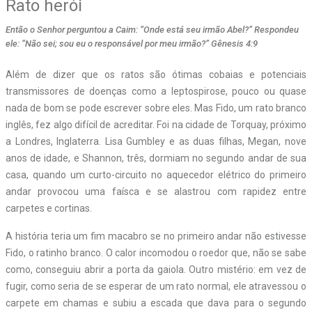
Rato herói
Então o Senhor perguntou a Caim: “Onde está seu irmão Abel?” Respondeu
ele: “Não sei; sou eu o responsável por meu irmão?” Gênesis 4:9
Além de dizer que os ratos são ótimas cobaias e potenciais
transmissores de doenças como a leptospirose, pouco ou quase
nada de bom se pode escrever sobre eles. Mas Fido, um rato branco
inglês, fez algo difícil de acreditar. Foi na cidade de Torquay, próximo
a Londres, Inglaterra. Lisa Gumbley e as duas filhas, Megan, nove
anos de idade, e Shannon, três, dormiam no segundo andar de sua
casa, quando um curto-circuito no aquecedor elétrico do primeiro
andar provocou uma faísca e se alastrou com rapidez entre
carpetes e cortinas.
A história teria um fim macabro se no primeiro andar não estivesse
Fido, o ratinho branco. O calor incomodou o roedor que, não se sabe
como, conseguiu abrir a porta da gaiola. Outro mistério: em vez de
fugir, como seria de se esperar de um rato normal, ele atravessou o
carpete em chamas e subiu a escada que dava para o segundo