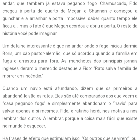
andar, que também já estava pegando fogo. Chamuscado, Fido
chegou à porta do quarto de Megan e Shannon e começou a
guinchar e a arranhar a porta. Impossível saber quanto tempo ele
ficou ali, mas o fato é que Megan acordou e abriu a porta. O resto da
história você pode imaginar.
Um detalhe interessante é que no andar onde o fogo iniciou dormia
Boris, um cão pastor-alemão, que só acordou quando a família em
fuga o arrastou para fora. As manchetes dos principais jornais
ingleses deram o merecido destaque a Fido: “Rato salva família de
morrer em incêndio.”
Quando um navio está afundando, dizem que os primeiros a
abandoná-lo são os ratos. Eles são até comparados aos que veem a
“casa pegando fogo” e simplesmente abandonam o “navio” para
salvar apenas a si mesmos. Fido, o ratinho herói, nos motiva a nos
lembrar dos outros. A lembrar, porque a coisa mais fácil que existe
no mundo é esquecer.
Há frases de efeito que estimulam isso: “Os outros que se virem”; ou,