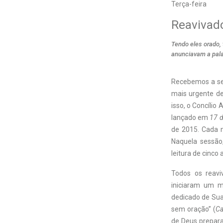
Terça-feira
Reavivado
Tendo eles orado, 
anunciavam a pala
R
ecebemos a seg
mais urgente de
isso, o Concílio
lançado em
17 d
de 2015. Cada m
Naquela sessão,
leitura de cinco
Todos os reavi
iniciaram um 
dedicado de Sua
sem oração” (
Ca
de Deus prepara 