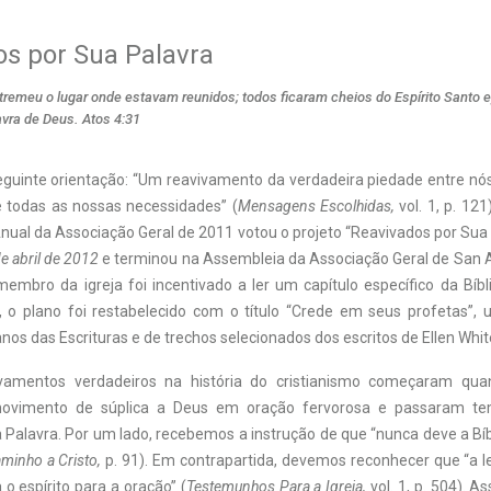
s por Sua Palavra
tremeu o lugar onde estavam reunidos; todos ficaram cheios do Espírito Santo e
vra de Deus. Atos 4:31
uinte orientação: “Um reavivamento da verdadeira piedade entre nós,
 todas as nossas necessidades” (
Mensagens Escolhidas,
vol. 1, p. 12
 Anual da Associação Geral de 2011 votou o projeto “Reavivados por Sua 
e abril de 2012
e terminou na Assembleia da Associação Geral de San A
embro da igreja foi incentivado a ler um capítulo específico da Bíbli
 o plano foi restabelecido com o título “Crede em seus profetas”
 anos das Escrituras e de trechos selecionados dos escritos de Ellen Whit
vamentos verdadeiros na história do cristianismo começaram qu
movimento de súplica a Deus em oração fervorosa e passaram t
 Palavra. Por um lado, recebemos a instrução de que “nunca deve a Bíb
minho a Cristo,
p. 91). Em contrapartida, devemos reconhecer que “a le
o espírito para a oração” (
Testemunhos Para a Igreja,
vol. 1, p. 504). A