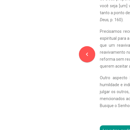
você seja [um] 
tanto a ponto de
Deus,
p. 160).
Precisamos rec
espiritual para 
que um reaviva
reavivamento na
navigate_before
reforma sem rea
querem aceitar 
Outro aspecto
humildade e ind
julgar os outros
mencionados aci
Busque o Senho