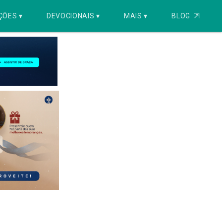
ÇÕES ▾
DEVOCIONAIS ▾
MAIS ▾
BLOG
⇱