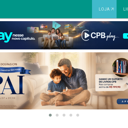
LOJA
⇱
LI