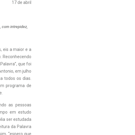
17 de abril
, com intrepidez,
 eis a maior e a
1). Reconhecendo
Palavra”, que foi
ntonio, em julho
a todos os dias.
, um programa de
e.
ando as pessoas
empo em estudo
lia ser estudada
itura da Palavra
ssim, “espero que