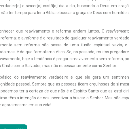
verdadeir[o] e sincer[o] cristã[o] dia a dia, buscando a Deus em oraç
 não ter tempo para ler a Bíblia e buscar a graça de Deus com humilde 
onhecer que reavivamento e reforma andam juntos. O
reavivamen
a reforma; e a
reforma
é o resultado de qualquer reavivamento verdadeir
mento sem reforma não passa de uma ilusão espiritual vazia; 
da mais é do que formalismo ético. Se, no passado, muitos pregador
vivamento, hoje a tendência é pregar o reavivamento sem reforma, p
a Cristo como Salvador, mas não necessariamente como Senhor.
 básico do reavivamento verdadeiro é que ele gera um sentimen
ignidade pessoal. Sempre que as pessoas ficam orgulhosas de si m
, podemos ter a certeza de que não é o Espírito Santo que as está dir
ma têm a intenção de nos incentivar a buscar o Senhor. Mas não espe
r agora mesmo em sua vida!