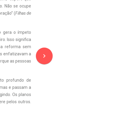
ão. Não se ocupe
oração” (
Filhas de
to
gera o ímpeto
o. Isso significa
e a reforma sem
es enfatizavam a
navigate_next
orque as pessoas
to profundo de
esmas e passam a
igindo. Os planos
re pelos outros.