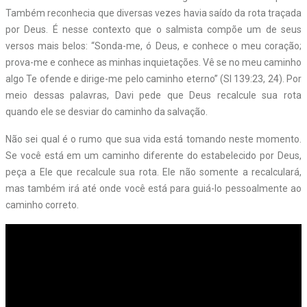
Também reconhecia que diversas vezes havia saído da rota traçada
por Deus. É nesse contexto que o salmista compõe um de seus
versos mais belos: “Sonda-me, ó Deus, e conhece o meu coração;
prova-me e conhece as minhas inquietações. Vê se no meu caminho
algo Te ofende e dirige-me pelo caminho eterno” (Sl 139:23, 24). Por
meio dessas palavras, Davi pede que Deus recalcule sua rota
quando ele se desviar do caminho da salvação.
Não sei qual é o rumo que sua vida está tomando neste momento.
Se você está em um caminho diferente do estabelecido por Deus,
peça a Ele que recalcule sua rota. Ele não somente a recalculará,
mas também irá até onde você está para guiá-lo pessoalmente ao
caminho correto.