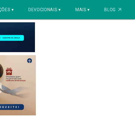
ÇÕES ▾
DEVOCIONAIS ▾
MAIS ▾
BLOG
⇱