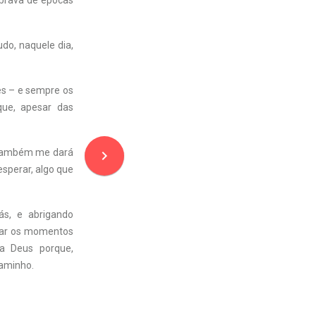
brava de épocas
do, naquele dia,
es – e sempre os
 que, apesar das
s também me dará
navigate_next
esperar, algo que
ás, e abrigando
plar os momentos
 a Deus porque,
caminho.