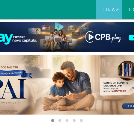
LOJA
⇱
LI