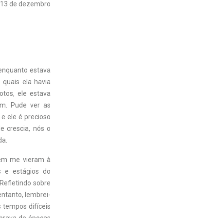
13 de dezembro
 enquanto estava
 quais ela havia
tos, ele estava
am. Pude ver as
e ele é precioso
 crescia, nós o
da.
bém me vieram à
s e estágios do
 Refletindo sobre
entanto, lembrei-
 tempos difíceis