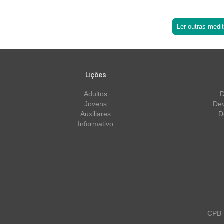
Ler outras medi
Lições
Adultos
D
Jovens
Dev
Auxiliares
D
Informativo
CPB m