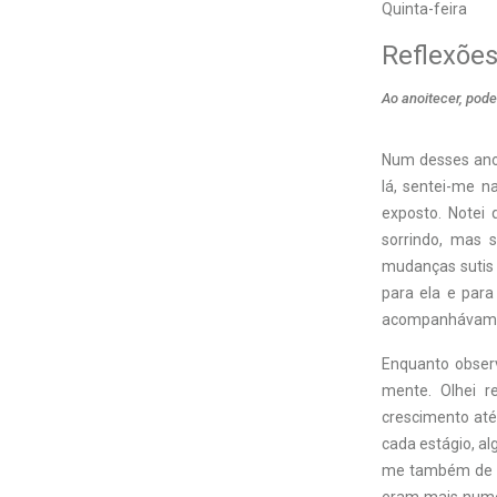
Quinta-feira
Reflexões
Ao anoitecer, pode
Num desses anos
lá, sentei-me n
exposto. Notei
sorrindo, mas 
mudanças sutis 
para ela e par
acompanhávamos 
Enquanto obser
mente. Olhei r
crescimento até 
cada estágio, al
me também de mu