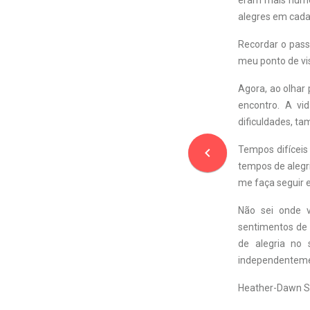
eram mais nume
alegres em cada 
Recordar o pass
meu ponto de vi
Agora, ao olhar
encontro. A vid
dificuldades, ta
Tempos difíceis
navigate_before
tempos de alegri
me faça seguir 
Não sei onde v
sentimentos de 
de alegria no 
independentemen
Heather-Dawn S