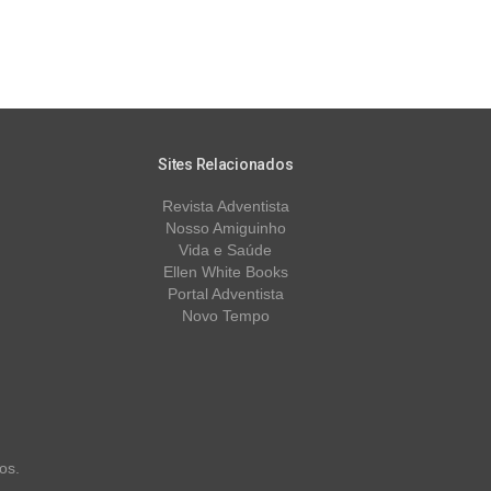
Sites Relacionados
Revista Adventista
Nosso Amiguinho
Vida e Saúde
Ellen White Books
Portal Adventista
Novo Tempo
os.