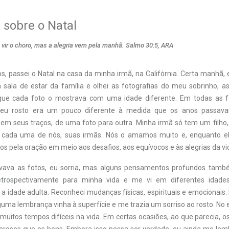
 sobre o Natal
 vir o choro, mas a alegria vem pela manhã. Salmo 30:5, ARA
, passei o Natal na casa da minha irmã, na Califórnia. Certa manhã,
a sala de estar da família e olhei as fotografias do meu sobrinho, as
 que cada foto o mostrava com uma idade diferente. Em todas as fo
seu rosto era um pouco diferente à medida que os anos passav
em seus traços, de uma foto para outra. Minha irmã só tem um filho, 
a cada uma de nós, suas irmãs. Nós o amamos muito e, enquanto ele
pela oração em meio aos desafios, aos equívocos e às alegrias da vi
vava as fotos, eu sorria, mas alguns pensamentos profundos tam
etrospectivamente para minha vida e me vi em diferentes idade
a idade adulta. Reconheci mudanças físicas, espirituais e emocionais.
guma lembrança vinha à superfície e me trazia um sorriso ao rosto. No 
itos tempos difíceis na vida. Em certas ocasiões, ao que parecia, os