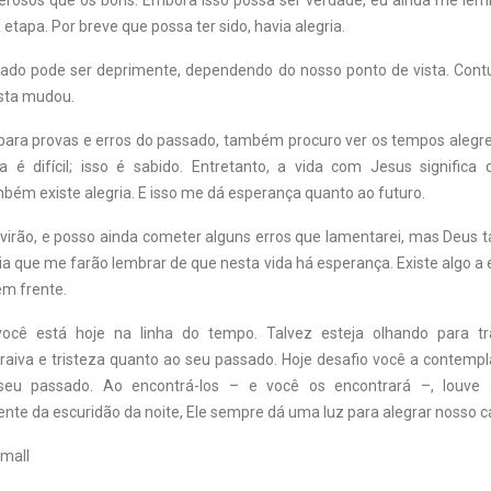
rosos que os bons. Embora isso possa ser verdade, eu ainda me lem
etapa. Por breve que possa ter sido, havia alegria.
ado pode ser deprimente, dependendo do nosso ponto de vista. Contu
sta mudou.
 para provas e erros do passado, também procuro ver os tempos alegr
a é difícil; isso é sabido. Entretanto, a vida com Jesus significa
mbém existe alegria. E isso me dá esperança quanto ao futuro.
 virão, e posso ainda cometer alguns erros que lamentarei, mas Deu
a que me farão lembrar de que nesta vida há esperança. Existe algo a 
em frente.
ocê está hoje na linha do tempo. Talvez esteja olhando para tr
raiva e tristeza quanto ao seu passado. Hoje desafio você a contem
seu passado. Ao encontrá-los – e você os encontrará –, louve
te da escuridão da noite, Ele sempre dá uma luz para alegrar nosso 
mall