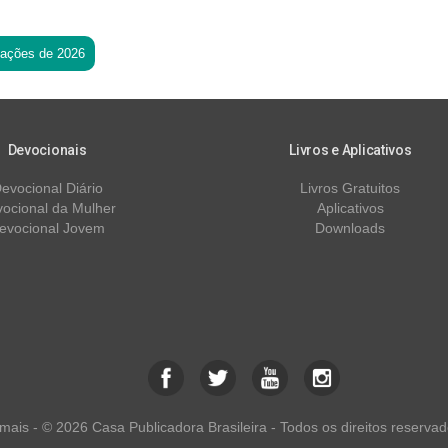
tações de 2026
Devocionais
Livros e Aplicativos
evocional Diário
Livros Gratuitos
ocional da Mulher
Aplicativos
evocional Jovem
Downloads
ais - © 2026 Casa Publicadora Brasileira - Todos os direitos reservad