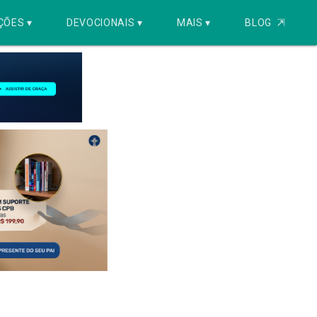
ÇÕES ▾
DEVOCIONAIS ▾
MAIS ▾
BLOG
⇱