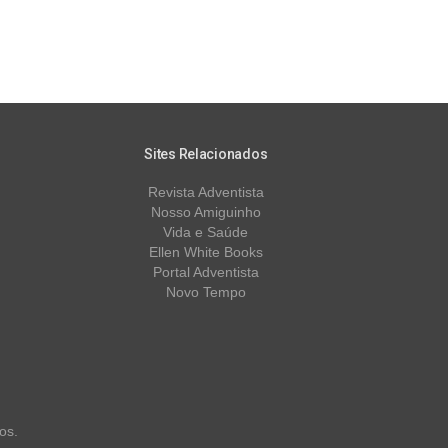
Sites Relacionados
Revista Adventista
Nosso Amiguinho
Vida e Saúde
Ellen White Books
Portal Adventista
Novo Tempo
os.