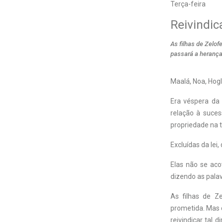
Terça-feira
Reivindic
As filhas de Zelof
passará a herança
M
aalá, Noa, Hog
Era véspera da 
relação à suces
propriedade na 
Excluídas da lei
Elas não se aco
dizendo as palav
As filhas de Z
prometida. Mas c
reivindicar tal 