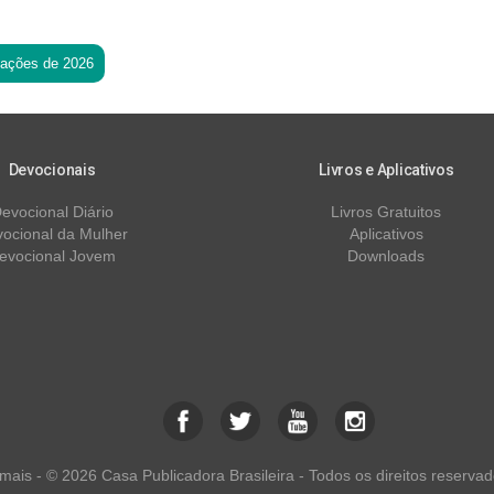
tações de 2026
Devocionais
Livros e Aplicativos
evocional Diário
Livros Gratuitos
ocional da Mulher
Aplicativos
evocional Jovem
Downloads
ais - © 2026 Casa Publicadora Brasileira - Todos os direitos reservad