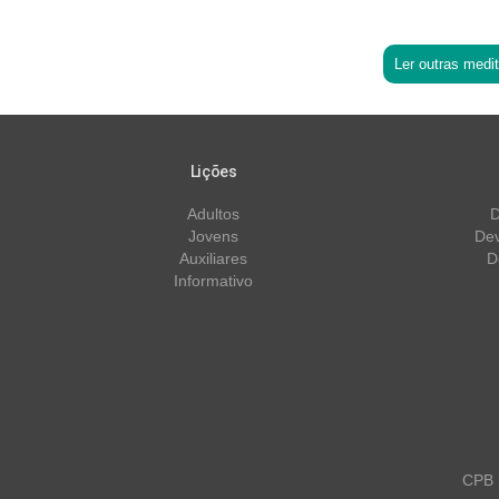
Ler outras medi
Lições
Adultos
D
Jovens
Dev
Auxiliares
D
Informativo
CPB m