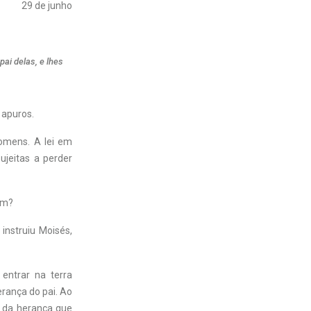
29 de junho
ai delas, e lhes
 apuros.
homens. A lei em
ujeitas a perder
am?
instruiu Moisés,
entrar na terra
erança do pai. Ao
te da herança que