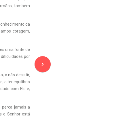
 irmãos, também
o conhecimento da
nhamos coragem,
res uma fonte de
 dificuldades por
navigate_next
; a não desistir,
 a ter equilíbrio
idade com Ele e,
 perca jamais a
is o Senhor está