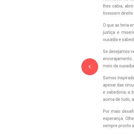
lhes cabia, ab
tivessem direito
O que as teria e
justiça e mise
ousadia e sabed
Se desejamos ve
encorajamento. C
navigate_before
meio da ousadia 
Somos inspiradas
apesar das circu
e sabedoria; a 
acima de tudo, a
Por mais desaf
esperança. Olhe
sempre pronto a