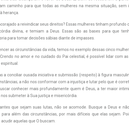
riram caminho para que todas as mulheres na mesma situação, sem
 à herança.
ncorajado a reivindicar seus direitos? Essas mulheres tinham profund
ricórdia divina, e temiam a Deus. Essas são as bases para que te
oria para tomar decisões sábias diante de impasses.
ncer as circunstâncias da vida, temos no exemplo dessas cinco mulhe
rendo no amor e no cuidado do Pai celestial, é possível lidar com as
espiritual.
 a conciliar ousada iniciativa e submissão (respeito) à figura masculina
nstâncias; a não nos conformar com a injustiça e lutar pelo que é correto;
buscar conhecer mais profundamente quem é Deus, a ter maior intim
 nos submeter à Sua justiça e misericórdia.
iantes que sejam suas lutas, não se acomode. Busque a Deus e não
 para além das circunstâncias, por mais difíceis que elas sejam. Po
 acudir aquelas que O buscam.