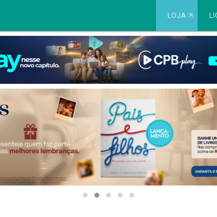
LOJA
⇱
LI