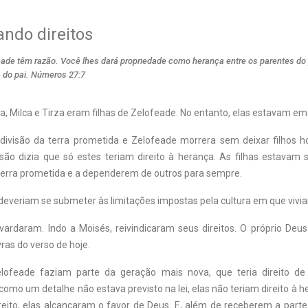
ando direitos
eade têm razão. Você lhes dará propriedade como herança entre os parentes do p
 do pai. Números 27:7
la, Milca e Tirza eram filhas de Zelofeade. No entanto, elas estavam em
divisão da terra prometida e Zelofeade morrera sem deixar filhos 
são dizia que só estes teriam direito à herança. As filhas estavam s
terra prometida e a dependerem de outros para sempre.
, deveriam se submeter às limitações impostas pela cultura em que vivi
vardaram. Indo a Moisés, reivindicaram seus direitos. O próprio Deus 
ras do verso de hoje.
elofeade faziam parte da geração mais nova, que teria direito de 
omo um detalhe não estava previsto na lei, elas não teriam direito à h
direito, elas alcançaram o favor de Deus. E, além de receberem a par