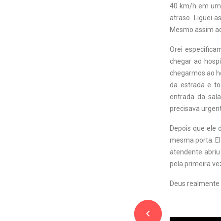
40 km/h em uma
atraso. Liguei a
Mesmo assim aqu
Orei especific
chegar ao hosp
chegarmos ao ho
da estrada e to
entrada da sala
precisava urgen
Depois que ele 
mesma porta. El
atendente abriu
pela primeira ve
Deus realmente 
navigate_before