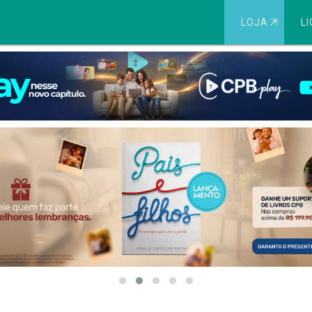
LOJA
⇱
LI