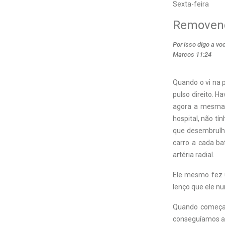
Sexta-feira
Removend
Por isso digo a v
Marcos 11:24
Quando o vi na 
pulso direito. H
agora a mesma j
hospital, não t
que desembrulha
carro a cada ba
artéria radial.
Ele mesmo fez u
lenço que ele n
Quando começamo
conseguíamos av