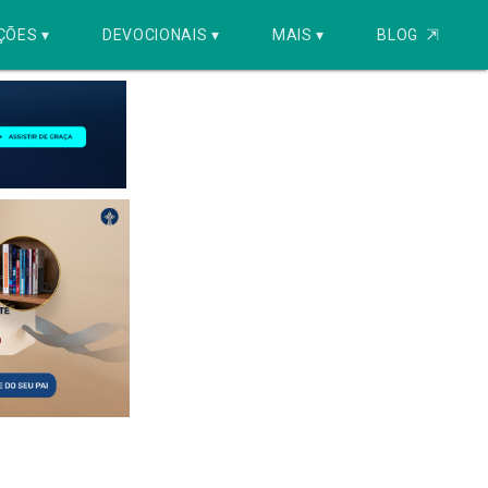
ÇÕES ▾
DEVOCIONAIS ▾
MAIS ▾
BLOG
⇱