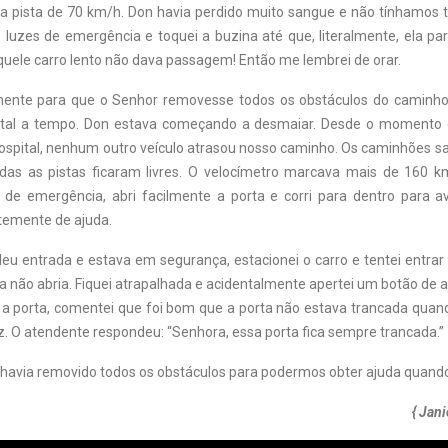
 pista de 70 km/h. Don havia perdido muito sangue e não tínhamos 
s luzes de emergência e toquei a buzina até que, literalmente, ela pa
ele carro lento não dava passagem! Então me lembrei de orar.
amente para que o Senhor removesse todos os obstáculos do caminh
ital a tempo. Don estava começando a desmaiar. Desde o momento 
spital, nenhum outro veículo atrasou nosso caminho. Os caminhões sa
das as pistas ficaram livres. O velocímetro marcava mais de 160 
 de emergência, abri facilmente a porta e corri para dentro para a
temente de ajuda.
deu entrada e estava em segurança, estacionei o carro e tentei entra
a não abria. Fiquei atrapalhada e acidentalmente apertei um botão de 
 a porta, comentei que foi bom que a porta não estava trancada quand
z. O atendente respondeu: “Senhora, essa porta fica sempre trancada.”
havia removido todos os obstáculos para podermos obter ajuda quando
{ Jan