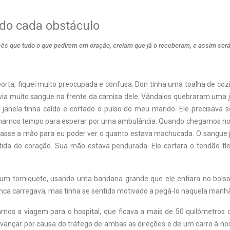
o cada obstáculo
ocês que tudo o que pedirem em oração, creiam que já o receberam, e assim ser
porta, fiquei muito preocupada e confusa. Don tinha uma toalha de coz
avia muito sangue na frente da camisa dele. Vândalos quebraram uma j
anela tinha caído e cortado o pulso do meu marido. Ele precisava s
ínhamos tempo para esperar por uma ambulância. Quando chegamos no c
sse a mão para eu poder ver o quanto estava machucada. O sangue j
tida do coração. Sua mão estava pendurada. Ele cortara o tendão flex
m torniquete, usando uma bandana grande que ele enfiara no bolso
unca carregava, mas tinha se sentido motivado a pegá-lo naquela manh
s a viagem para o hospital, que ficava a mais de 50 quilômetros d
ançar por causa do tráfego de ambas as direções e de um carro à nos