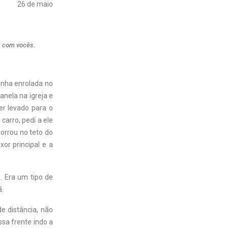
26 de maio
á com vocês.
inha enrolada no
anela na igreja e
er levado para o
arro, pedi a ele
orrou no teto do
or principal e a
. Era um tipo de
ã.
e distância, não
sa frente indo a