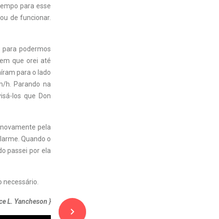
tempo para esse
rou de funcionar.
o para podermos
em que orei até
íram para o lado
km/h. Parando na
visá-los que Don
r novamente pela
alarme. Quando o
o passei por ela
 necessário.
ice L. Yancheson }
navigate_next