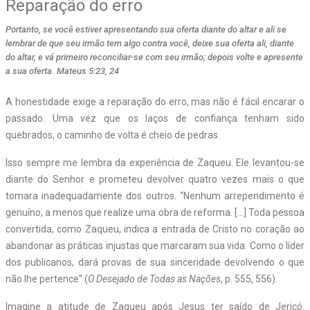
Reparação do erro
Portanto, se você estiver apresentando sua oferta diante do altar e ali se
lembrar de que seu irmão tem algo contra você, deixe sua oferta ali, diante
do altar, e vá primeiro reconciliar-se com seu irmão; depois volte e apresente
a sua oferta. Mateus 5:23, 24
A honestidade exige a reparação do erro, mas não é fácil encarar o
passado. Uma vez que os laços de confiança tenham sido
quebrados, o caminho de volta é cheio de pedras.
Isso sempre me lembra da experiência de Zaqueu. Ele levantou-se
diante do Senhor e prometeu devolver quatro vezes mais o que
tomara inadequadamente dos outros. “Nenhum arrependimento é
genuíno, a menos que realize uma obra de reforma. […] Toda pessoa
convertida, como Zaqueu, indica a entrada de Cristo no coração ao
abandonar as práticas injustas que marcaram sua vida. Como o líder
dos publicanos, dará provas de sua sinceridade devolvendo o que
não lhe pertence” (
O Desejado de Todas as Nações
, p. 555, 556).
Imagine a atitude de Zaqueu após Jesus ter saído de Jericó.