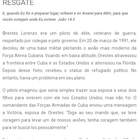
RESGATE
E, quando Eu for e preparar lugar, voltarei e os levarei para Mim, para que
vocês estejam onde Eu estiver. João 14:3
O
restes Lorenzo era um piloto de elite, veterano de guerra,
respeitado por colegas e pelo governo. Em 20 de março de 1991, ele
decolou de uma base militar pilotando o avião mais moderno da
Força Aérea Cubana. Voando em baixa altitude, Orestes atravessou
a fronteira entre Cuba e os Estados Unidos e aterrissou na Flórida.
Depois desse feito, recebeu o status de refugiado político. No
entanto, havia um problema em seu plano.
O piloto imaginou que seria simples trazer sua esposa e seus dois
filhos para viverem com ele nos Estados Unidos, mas não foi. O
comandante das Forças Armadas de Cuba enviou uma mensagem
a Victória, esposa de Orestes: “Diga ao seu marido que, se teve
coragem para levar um de nossos aviões, tenha coragem também
para vir buscá-los pessoalmente.”