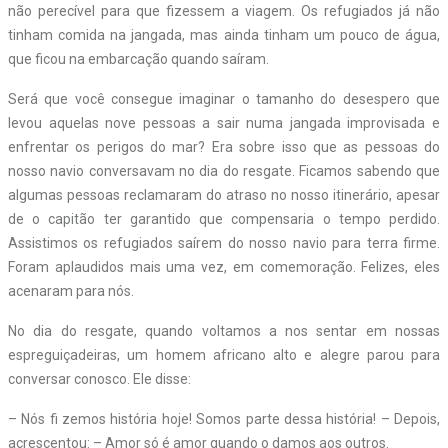
não perecível para que fizessem a viagem. Os refugiados já não
tinham comida na jangada, mas ainda tinham um pouco de água,
que ficou na embarcação quando saíram.
Será que você consegue imaginar o tamanho do desespero que
levou aquelas nove pessoas a sair numa jangada improvisada e
enfrentar os perigos do mar? Era sobre isso que as pessoas do
nosso navio conversavam no dia do resgate. Ficamos sabendo que
algumas pessoas reclamaram do atraso no nosso itinerário, apesar
de o capitão ter garantido que compensaria o tempo perdido.
Assistimos os refugiados saírem do nosso navio para terra firme.
Foram aplaudidos mais uma vez, em comemoração. Felizes, eles
acenaram para nós.
No dia do resgate, quando voltamos a nos sentar em nossas
espreguiçadeiras, um homem africano alto e alegre parou para
conversar conosco. Ele disse:
– Nós fi zemos história hoje! Somos parte dessa história! – Depois,
acrescentou: – Amor só é amor quando o damos aos outros.