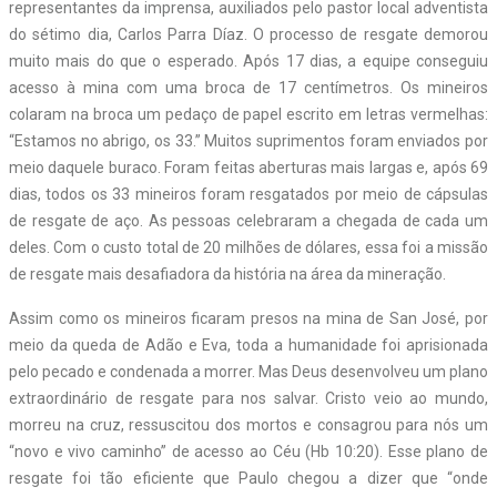
representantes da imprensa, auxiliados pelo pastor local adventista
do sétimo dia, Carlos Parra Díaz. O processo de resgate demorou
muito mais do que o esperado. Após 17 dias, a equipe conseguiu
acesso à mina com uma broca de 17 centímetros. Os mineiros
colaram na broca um pedaço de papel escrito em letras vermelhas:
“Estamos no abrigo, os 33.” Muitos suprimentos foram enviados por
meio daquele buraco. Foram feitas aberturas mais largas e, após 69
dias, todos os 33 mineiros foram resgatados por meio de cápsulas
de resgate de aço. As pessoas celebraram a chegada de cada um
deles. Com o custo total de 20 milhões de dólares, essa foi a missão
de resgate mais desafiadora da história na área da mineração.
Assim como os mineiros ficaram presos na mina de San José, por
meio da queda de Adão e Eva, toda a humanidade foi aprisionada
pelo pecado e condenada a morrer. Mas Deus desenvolveu um plano
extraordinário de resgate para nos salvar. Cristo veio ao mundo,
morreu na cruz, ressuscitou dos mortos e consagrou para nós um
“novo e vivo caminho” de acesso ao Céu (Hb 10:20). Esse plano de
resgate foi tão eficiente que Paulo chegou a dizer que “onde