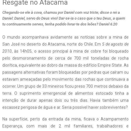
Resgate no Atacama
Chegando-se ele à cova, chamou por Daniel com voz triste; disse o rei a
Daniel: Daniel, servo do Deus vivo! Dar-se-ia o caso que o teu Deus, a quem
tu continuamente serves, tenha podido livrar-te dos leões? Daniel 6:20
O mundo acompanhava avidamente as notícias sobre a mina de
San José no deserto do Atacama, norte do Chile. Em
5 de agosto de
2010
, às 14h05, o acesso principal à mina de cobre foi bloqueado
pelo desmoronamento de cerca de 700 mil toneladas de rocha
diorítica, equivalente ao dobro da massa do edifício Empire State. As
passagens alternativas foram bloqueadas por pedras que caíram ou
estavam ameaçadas pelo movimento das rochas que continuava a
ocorrer. Um grupo de 33 mineiros ficou preso 700 metros debaixo da
terra. O suprimento emergencial de alimentos estocado tinha a
intenção de durar apenas dois ou três dias. Havia também uma
escassez perigosa de água e ar. Seria possível haver sobreviventes?
Na superfície, perto da entrada da mina, ficava o Acampamento
Esperança, com mais de 2 mil familiares, trabalhadores e