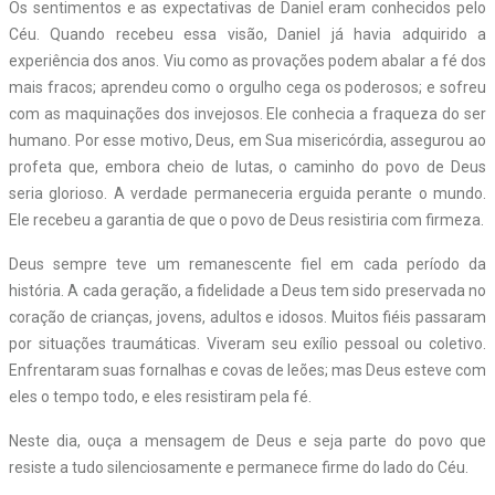
Os sentimentos e as expectativas de Daniel eram conhecidos pelo
Céu. Quando recebeu essa visão, Daniel já havia adquirido a
experiência dos anos. Viu como as provações podem abalar a fé dos
mais fracos; aprendeu como o orgulho cega os poderosos; e sofreu
com as maquinações dos invejosos. Ele conhecia a fraqueza do ser
humano. Por esse motivo, Deus, em Sua misericórdia, assegurou ao
profeta que, embora cheio de lutas, o caminho do povo de Deus
seria glorioso. A verdade permaneceria erguida perante o mundo.
Ele recebeu a garantia de que o povo de Deus resistiria com firmeza.
Deus sempre teve um remanescente fiel em cada período da
história. A cada geração, a fidelidade a Deus tem sido preservada no
coração de crianças, jovens, adultos e idosos. Muitos fiéis passaram
por situações traumáticas. Viveram seu exílio pessoal ou coletivo.
Enfrentaram suas fornalhas e covas de leões; mas Deus esteve com
eles o tempo todo, e eles resistiram pela fé.
Neste dia, ouça a mensagem de Deus e seja parte do povo que
resiste a tudo silenciosamente e permanece firme do lado do Céu.