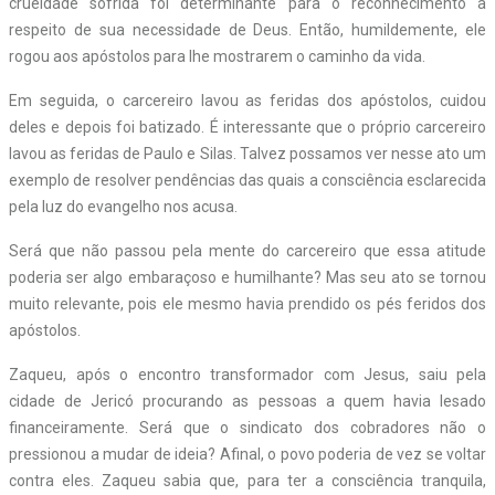
crueldade sofrida foi determinante para o reconhecimento a
respeito de sua necessidade de Deus. Então, humildemente, ele
rogou aos apóstolos para lhe mostrarem o caminho da vida.
Em seguida, o carcereiro lavou as feridas dos apóstolos, cuidou
deles e depois foi batizado. É interessante que o próprio carcereiro
lavou as feridas de Paulo e Silas. Talvez possamos ver nesse ato um
exemplo de resolver pendências das quais a consciência esclarecida
pela luz do evangelho nos acusa.
Será que não passou pela mente do carcereiro que essa atitude
poderia ser algo embaraçoso e humilhante? Mas seu ato se tornou
muito relevante, pois ele mesmo havia prendido os pés feridos dos
apóstolos.
Zaqueu, após o encontro transformador com Jesus, saiu pela
cidade de Jericó procurando as pessoas a quem havia lesado
financeiramente. Será que o sindicato dos cobradores não o
pressionou a mudar de ideia? Afinal, o povo poderia de vez se voltar
contra eles. Zaqueu sabia que, para ter a consciência tranquila,