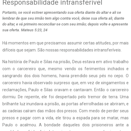
Responsabilidade intransferível
Portanto, se você estiver apresentando sua oferta diante do altar e ali se
lembrar de que seu irmão tem algo contra você, deixe sua oferta ali, diante
do altar, e vá primeiro reconciliar-se com seu irmão; depois volte e apresente
sua oferta. Mateus 5:23, 24
Há momentos em que precisamos assumir certas atitudes, por mais
difíceis que sejam. São nossas responsabilidades intransferíveis.
Na história de Paulo e Silas na prisão, Deus estava em ativo trabalho
com o carcereiro que, mesmo vendo os ferimentos inchados e
sangrando dos dois homens, havia prendido seus pés no cepo. O
carcereiro havia observado surpreso que, em vez de xingamentos e
reclamações, Paulo e Silas oravam e cantavam. Então o carcereiro
dormiu. De repente, ele foi despertado pelo tremor de terra. Uma
brilhante luz inundava a prisão, as portas aferrolhadas se abriram, e
as cadeias caíram das mãos dos presos. Com medo de perder seus
presos e pagar com a vida, ele tirou a espada para se matar, mas
Paulo o acalmou. A bondade daqueles dois prisioneiros ante a