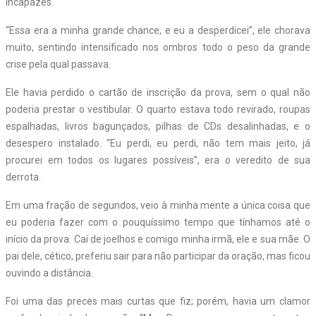
incapazes.
“Essa era a minha grande chance, e eu a desperdicei”, ele chorava
muito, sentindo intensificado nos ombros todo o peso da grande
crise pela qual passava.
Ele havia perdido o cartão de inscrição da prova, sem o qual não
poderia prestar o vestibular. O quarto estava todo revirado, roupas
espalhadas, livros bagunçados, pilhas de CDs desalinhadas, e o
desespero instalado. “Eu perdi, eu perdi, não tem mais jeito, já
procurei em todos os lugares possíveis”, era o veredito de sua
derrota.
Em uma fração de segundos, veio à minha mente a única coisa que
eu poderia fazer com o pouquíssimo tempo que tínhamos até o
início da prova. Caí de joelhos e comigo minha irmã, ele e sua mãe. O
pai dele, cético, preferiu sair para não participar da oração, mas ficou
ouvindo a distância.
Foi uma das preces mais curtas que fiz; porém, havia um clamor