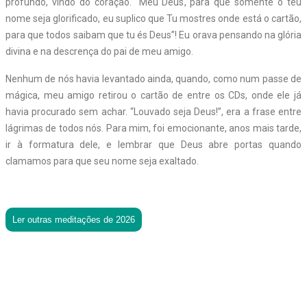
profundo, vindo do coração. “Meu Deus, para que somente o teu
nome seja glorificado, eu suplico que Tu mostres onde está o cartão,
para que todos saibam que tu és Deus”! Eu orava pensando na glória
divina e na descrença do pai de meu amigo.
Nenhum de nós havia levantado ainda, quando, como num passe de
mágica, meu amigo retirou o cartão de entre os CDs, onde ele já
havia procurado sem achar. “Louvado seja Deus!”, era a frase entre
lágrimas de todos nós. Para mim, foi emocionante, anos mais tarde,
ir à formatura dele, e lembrar que Deus abre portas quando
clamamos para que seu nome seja exaltado.
Ler outras meditações de 2026