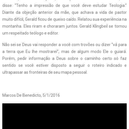
disse: “Tenho a impressão de que você deve estudar Teologia.”
Diante da objeção anterior da mãe, que achava a vida de pastor
muito difícil, Gerald ficou de queixo caído. Relatou sua experiência na
montanha. Eles riram e choraram juntos. Gerald Klingbeil se tornou
um respeitado teólogo e editor.
Não sei se Deus vai responder a você com trovões ou dizer “vá para
a terra que Eu lhe mostrarei”, mas de algum modo Ele o guiará.
Porém, pedir informação a Deus sobre o caminho certo só faz
sentido se você estiver disposto a seguir o roteiro indicado e
ultrapassar as fronteiras de seu mapa pessoal.
Marcos De Benedicto, 5/1/2016