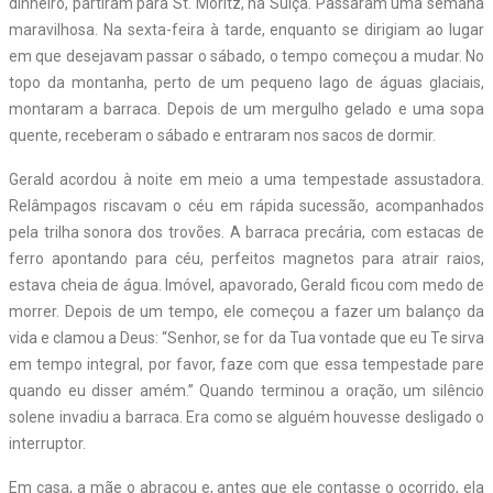
dinheiro, partiram para St. Moritz, na Suíça. Passaram uma semana
maravilhosa. Na sexta-feira à tarde, enquanto se dirigiam ao lugar
em que desejavam passar o sábado, o tempo começou a mudar. No
topo da montanha, perto de um pequeno lago de águas glaciais,
montaram a barraca. Depois de um mergulho gelado e uma sopa
quente, receberam o sábado e entraram nos sacos de dormir.
Gerald acordou à noite em meio a uma tempestade assustadora.
Relâmpagos riscavam o céu em rápida sucessão, acompanhados
pela trilha sonora dos trovões. A barraca precária, com estacas de
ferro apontando para céu, perfeitos magnetos para atrair raios,
estava cheia de água. Imóvel, apavorado, Gerald ficou com medo de
morrer. Depois de um tempo, ele começou a fazer um balanço da
vida e clamou a Deus: “Senhor, se for da Tua vontade que eu Te sirva
em tempo integral, por favor, faze com que essa tempestade pare
quando eu disser amém.” Quando terminou a oração, um silêncio
solene invadiu a barraca. Era como se alguém houvesse desligado o
interruptor.
Em casa, a mãe o abraçou e, antes que ele contasse o ocorrido, ela