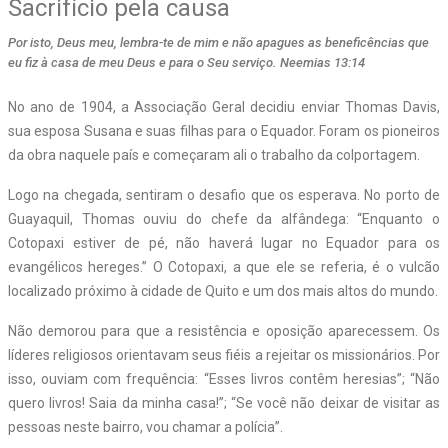
Sacrifício pela causa
Por isto, Deus meu, lembra-te de mim e não apagues as beneficências que
eu fiz à casa de meu Deus e para o Seu serviço. Neemias 13:14
No ano de 1904, a Associação Geral decidiu enviar Thomas Davis,
sua esposa Susana e suas filhas para o Equador. Foram os pioneiros
da obra naquele país e começaram ali o trabalho da colportagem.
Logo na chegada, sentiram o desafio que os esperava. No porto de
Guayaquil, Thomas ouviu do chefe da alfândega: “Enquanto o
Cotopaxi estiver de pé, não haverá lugar no Equador para os
evangélicos hereges.” O Cotopaxi, a que ele se referia, é o vulcão
localizado próximo à cidade de Quito e um dos mais altos do mundo.
Não demorou para que a resistência e oposição aparecessem. Os
líderes religiosos orientavam seus fiéis a rejeitar os missionários. Por
isso, ouviam com frequência: “Esses livros contêm heresias”; “Não
quero livros! Saia da minha casa!”; “Se você não deixar de visitar as
pessoas neste bairro, vou chamar a polícia”.