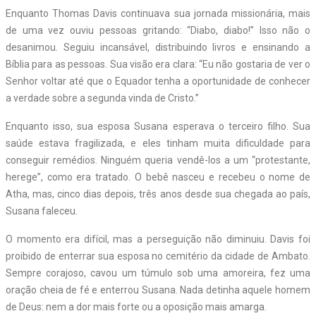
Enquanto Thomas Davis continuava sua jornada missionária, mais
de uma vez ouviu pessoas gritando: “Diabo, diabo!” Isso não o
desanimou. Seguiu incansável, distribuindo livros e ensinando a
Bíblia para as pessoas. Sua visão era clara: “Eu não gostaria de ver o
Senhor voltar até que o Equador tenha a oportunidade de conhecer
a verdade sobre a segunda vinda de Cristo.”
Enquanto isso, sua esposa Susana esperava o terceiro filho. Sua
saúde estava fragilizada, e eles tinham muita dificuldade para
conseguir remédios. Ninguém queria vendê-los a um “protestante,
herege”, como era tratado. O bebê nasceu e recebeu o nome de
Atha, mas, cinco dias depois, três anos desde sua chegada ao país,
Susana faleceu.
O momento era difícil, mas a perseguição não diminuiu. Davis foi
proibido de enterrar sua esposa no cemitério da cidade de Ambato.
Sempre corajoso, cavou um túmulo sob uma amoreira, fez uma
oração cheia de fé e enterrou Susana. Nada detinha aquele homem
de Deus: nem a dor mais forte ou a oposição mais amarga.