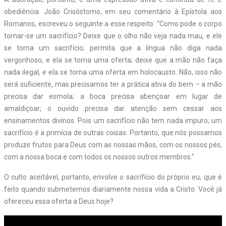
obediência. João Crisóstomo, em seu comentário à Epístola aos
Romanos, escreveu o seguinte a esse respeito: “Como pode o corpo
tornar-se um sacrifício? Deixe que o olho não veja nada mau, e ele
se torna um sacrifício; permita que a língua não diga nada
vergonhoso, e ela se torna uma oferta; deixe que a mão não faça
nada ilegal, e ela se torna uma oferta em holocausto. Não, isso não
será suficiente, mas precisamos ter a prática ativa do bem – a mão
precisa dar esmola; a boca precisa abençoar em lugar de
amaldiçoar; o ouvido precisa dar atenção sem cessar aos
ensinamentos divinos. Pois um sacrifício não tem nada impuro; um
sacrifício é a primícia de outras coisas. Portanto, que nós possamos
produzir frutos para Deus com as nossas mãos, com os nossos pés,
com a nossa boca e com todos os nossos outros membros.”
O culto aceitável, portanto, envolve o sacrifício do próprio eu, que é
feito quando submetemos diariamente nossa vida a Cristo. Você já
ofereceu essa oferta a Deus hoje?