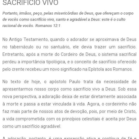
SACRIFÍCIO VIVO
Portanto, irmãos, peço, pelas misericórdias de Deus, que ofereçam o corpo
de vocês como sacrifício vivo, santo e agradável a Deus: este é o culto
racional de vocês. Romanos 12:1
No Antigo Testamento, quando o adorador se aproximava de Deus
no tabernáculo ou no santuário, ele devia trazer um sacrifício.
Entretanto, após a morte do Cordeiro de Deus, o sistema sacrifical
perdeu a importância tipológica, e o conceito de sacrifício oferecido
pelo crente recebeu um novo significado na Epístola aos Romanos.
No texto de hoje, o apóstolo Paulo trata da necessidade de
apresentarmos nosso corpo como sacrifício vivo a Deus. Sob essa
nova perspectiva, a adoração deixa de estar diretamente associada
à morte e passa a estar vinculada à vida. Agora, o cordeirinho não
faz mais parte de nossos atos de devoção, pois, por meio de Cristo,
a vida comprometida com os princípios celestiais é aceita por Deus
como um sacrifício agradável.
A adoração, portanto, é uma expressão ativa e contínua de fé e