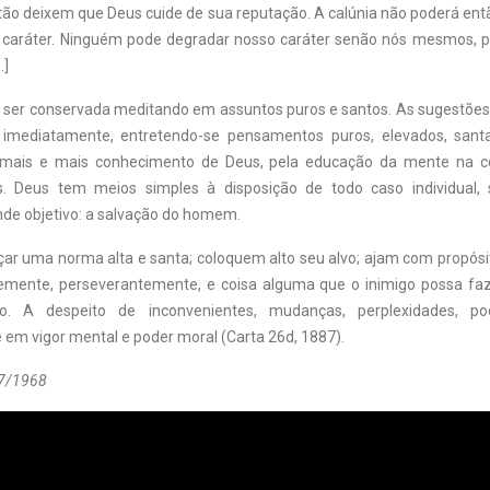
tão deixem que Deus cuide de sua reputação. A calúnia não poderá e
u caráter. Ninguém pode degradar nosso caráter senão nós mesmos, p
…]
ser conservada meditando em assuntos puros e santos. As sugestõe
 imediatamente, entretendo-se pensamentos puros, elevados, sant
mais e mais conhecimento de Deus, pela educação da mente na 
is. Deus tem meios simples à disposição de todo caso individual, 
nde objetivo: a salvação do homem.
ar uma norma alta e santa; coloquem alto seu alvo; ajam com propósi
memente, perseverantemente, e coisa alguma que o inimigo possa fa
o. A despeito de inconvenientes, mudanças, perplexidades, po
em vigor mental e poder moral (Carta 26d, 1887).
9/7/1968