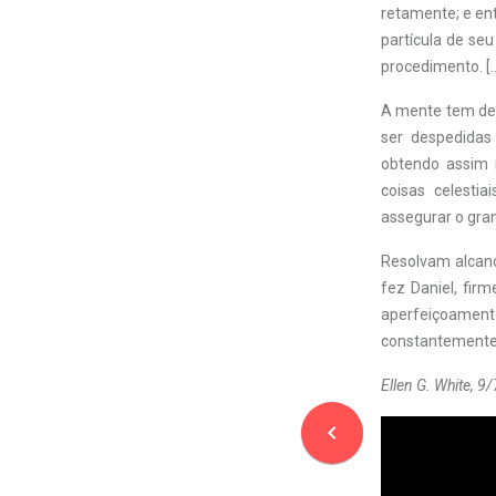
retamente; e en
partícula de se
procedimento. [
A mente tem de 
ser despedidas
obtendo assim 
coisas celestia
assegurar o gra
Resolvam alcanç
fez Daniel, fir
aperfeiçoament
constantemente 
Ellen G. White, 
navigate_before