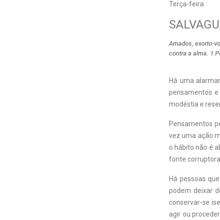
Terça-feira
SALVAGU
Amados, exorto-vo
contra a alma. 1 P
Há uma alarmant
pensamentos e d
modéstia e reser
Pensamentos pol
vez uma ação má
o hábito não é 
fonte corruptor
Há pessoas que
podem deixar d
conservar-se is
agir ou procede