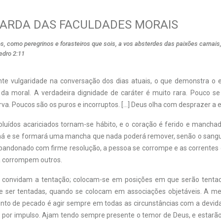
ARDA DAS FACULDADES MORAIS
s, como peregrinos e forasteiros que sois, a vos absterdes das paixões carnais
edro 2:11
e vulgaridade na conversação dos dias atuais, o que demonstra o 
a moral. A verdadeira dignidade de caráter é muito rara. Pouco se
va. Poucos são os puros e incorruptos. […] Deus olha com desprazer a e
uídos acariciados tornam-se hábito, e o coração é ferido e mancha
 e se formará uma mancha que nada poderá remover, senão o sangue
abandonado com firme resolução, a pessoa se corrompe e as correntes
a corrompem outros.
 convidam a tentação; colocam-se em posições em que serão tenta
e ser tentadas, quando se colocam em associações objetáveis. A me
ento de pecado é agir sempre em todas as circunstâncias com a devida
r por impulso. Ajam tendo sempre presente o temor de Deus, e estarão