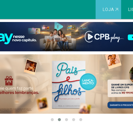
LOJA
⇱
LI