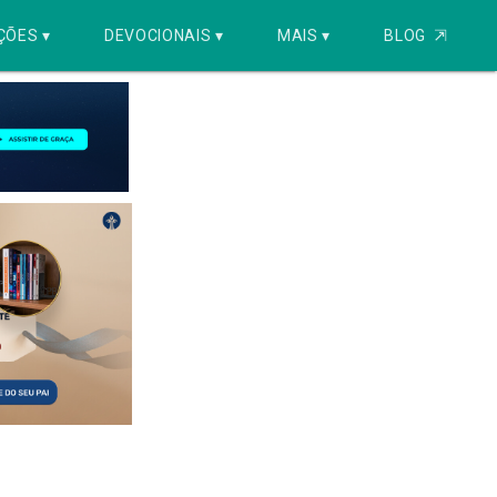
ÇÕES ▾
DEVOCIONAIS ▾
MAIS ▾
BLOG
⇱