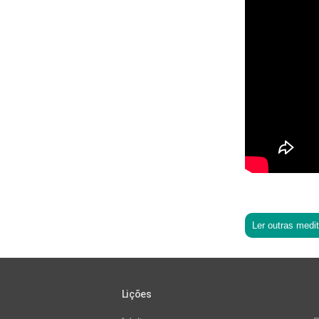
Ler outras medi
Lições