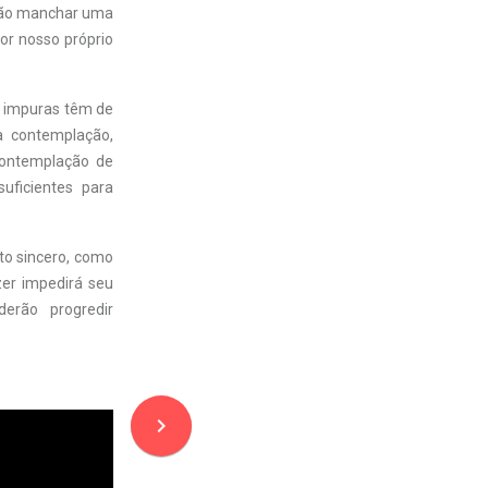
ntão manchar uma
or nosso próprio
s impuras têm de
a contemplação,
contemplação de
suficientes para
to sincero, como
zer impedirá seu
derão progredir
navigate_next