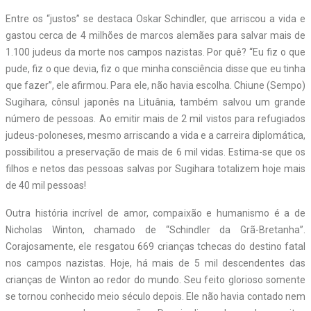
Entre os “justos” se destaca Oskar Schindler, que arriscou a vida e
gastou cerca de 4 milhões de marcos alemães para salvar mais de
1.100 judeus da morte nos campos nazistas. Por quê? “Eu fiz o que
pude, fiz o que devia, fiz o que minha consciência disse que eu tinha
que fazer”, ele afirmou. Para ele, não havia escolha. Chiune (Sempo)
Sugihara, cônsul japonês na Lituânia, também salvou um grande
número de pessoas. Ao emitir mais de 2 mil vistos para refugiados
judeus-poloneses, mesmo arriscando a vida e a carreira diplomática,
possibilitou a preservação de mais de 6 mil vidas. Estima-se que os
filhos e netos das pessoas salvas por Sugihara totalizem hoje mais
de 40 mil pessoas!
Outra história incrível de amor, compaixão e humanismo é a de
Nicholas Winton, chamado de “Schindler da Grã-Bretanha”.
Corajosamente, ele resgatou 669 crianças tchecas do destino fatal
nos campos nazistas. Hoje, há mais de 5 mil descendentes das
crianças de Winton ao redor do mundo. Seu feito glorioso somente
se tornou conhecido meio século depois. Ele não havia contado nem