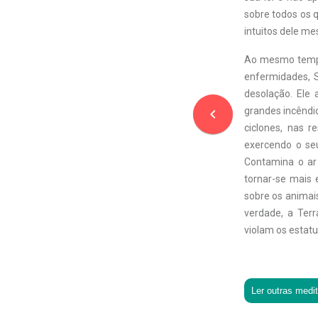
sobre todos os 
intuitos dele me
Ao mesmo tempo
enfermidades, S
desolação. Ele
grandes incêndio
navigate_before
ciclones, nas 
exercendo o se
Contamina o ar
tornar-se mais 
sobre os animais
verdade, a Ter
violam os estatu
Ler outras medi