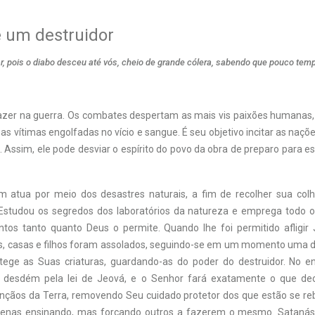
é um destruidor
ar, pois o diabo desceu até vós, cheio de grande cólera, sabendo que pouco temp
zer na guerra. Os combates despertam as mais vis paixões humanas,
as vítimas engolfadas no vício e sangue. É seu objetivo incitar as naç
. Assim, ele pode desviar o espírito do povo da obra de preparo para e
 atua por meio dos desastres naturais, a fim de recolher sua colh
Estudou os segredos dos laboratórios da natureza e emprega todo 
entos tanto quanto Deus o permite. Quando lhe foi permitido afligir
s, casas e filhos foram assolados, seguindo-se em um momento uma d
tege as Suas criaturas, guardando-as do poder do destruidor. No e
u desdém pela lei de Jeová, e o Senhor fará exatamente o que decl
ênçãos da Terra, removendo Seu cuidado protetor dos que estão se re
apenas ensinando, mas forçando outros a fazerem o mesmo. Satanás