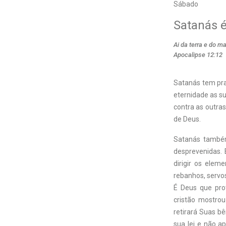
Sábado
Satanás 
Ai da terra e do m
Apocalipse 12:12
Satanás tem pra
eternidade as su
contra as outras
de Deus.
Satanás também
desprevenidas. 
dirigir os elem
rebanhos, servo
É Deus que pro
cristão mostro
retirará Suas b
sua lei e não 