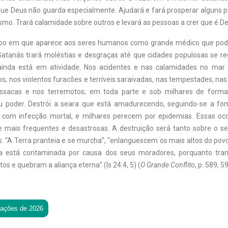
que Deus não guarda especialmente. Ajudará e fará prosperar alguns p
smo. Trará calamidade sobre outros e levará as pessoas a crer que é De
 em que aparece aos seres humanos como grande médico que pode
atanás trará moléstias e desgraças até que cidades populosas se r
 ainda está em atividade. Nos acidentes e nas calamidades no mar 
s, nos violentos furacões e terríveis saraivadas, nas tempestades, na
ressacas e nos terremotos; em toda parte e sob milhares de forma
u poder. Destrói a seara que está amadurecendo, seguindo-se a fom
 com infecção mortal, e milhares perecem por epidemias. Essas oc
e mais frequentes e desastrosas. A destruição será tanto sobre o
. “A Terra pranteia e se murcha”, “enlanguescem os mais altos do povo
ra está contaminada por causa dos seus moradores, porquanto trans
tos e quebram a aliança eterna” (Is 24:4, 5) (
O Grande Conflito
, p. 589, 5
tações de 2026