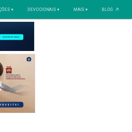
ÇÕES ▾
DEVOCIONAIS ▾
MAIS ▾
BLOG
⇱