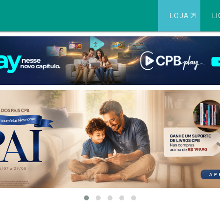
LOJA
⇱
LI