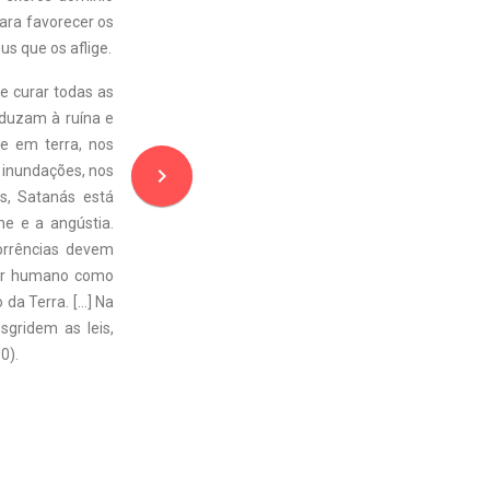
ara favorecer os
us que os aflige.
 curar todas as
eduzam à ruína e
e em terra, nos
s inundações, nos
navigate_next
s, Satanás está
e e a angústia.
orrências devem
 ser humano como
 da Terra. […] Na
gridem as leis,
90).