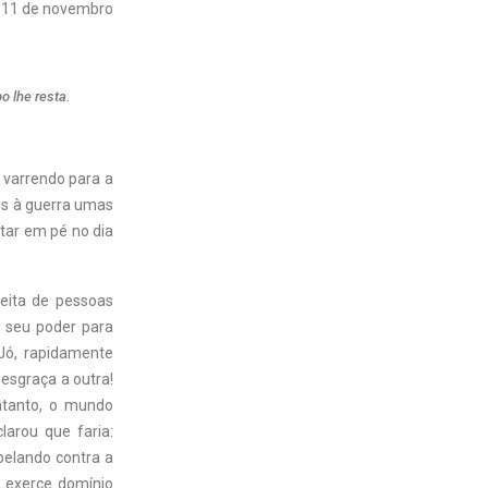
11 de novembro
o lhe resta.
 varrendo para a
ões à guerra umas
star em pé no dia
eita de pessoas
o seu poder para
 Jó, rapidamente
esgraça a outra!
ntanto, o mundo
arou que faria:
belando contra a
 exerce domínio