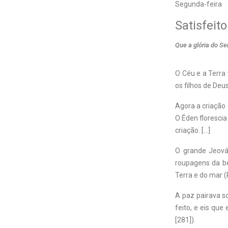
Segunda-feira
Satisfeit
Que a glória do S
O Céu e a Terra 
os filhos de Deus
Agora a criação 
O Éden floresci
criação. […]
O grande Jeová
roupagens da be
Terra e do mar (P
A paz pairava s
feito, e eis que
[281]).