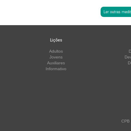
Ler outras medi
Lições
Adultos
D
Jovens
Dev
Auxiliares
D
Informativo
CPB m