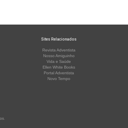
Sites Relacionados
Revista Adventista
Nosso Amiguinho
Vida e Saúde
Ellen White Books
Portal Adventista
Novo Tempo
os.