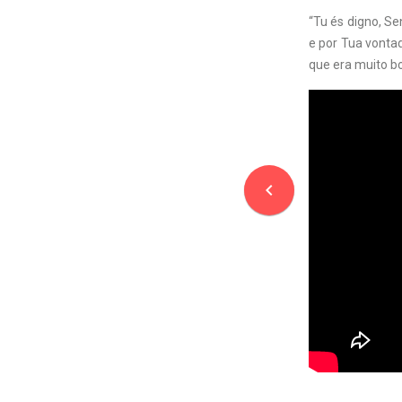
“Tu és digno, Se
e por Tua vontad
que era muito bo
navigate_before