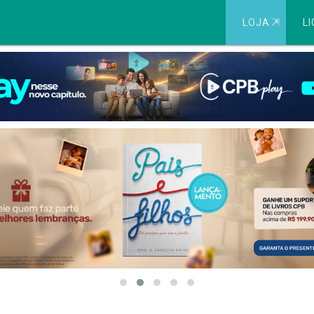
LOJA
⇱
LI