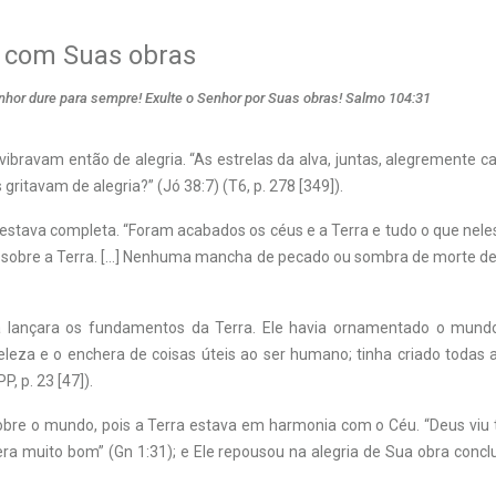
o com Suas obras
enhor dure para sempre! Exulte o Senhor por Suas obras! Salmo 104:31
vibravam então de alegria. “As estrelas da alva, juntas, alegremente 
 gritavam de alegria?” (Jó 38:7) (T6, p. 278 [349]).
estava completa. “Foram acabados os céus e a Terra e tudo o que neles 
a sobre a Terra. […] Nenhuma mancha de pecado ou sombra de morte des
 lançara os fundamentos da Terra. Ele havia ornamentado o mundo
leza e o enchera de coisas úteis ao ser humano; tinha criado todas 
P, p. 23 [47]).
obre o mundo, pois a Terra estava em harmonia com o Céu. “Deus viu 
 era muito bom” (Gn 1:31); e Ele repousou na alegria de Sua obra concl