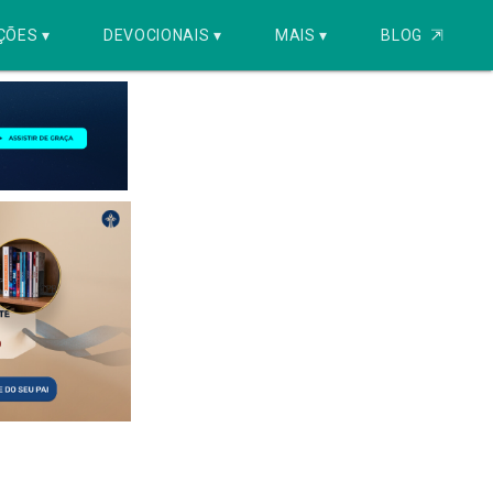
ÇÕES ▾
DEVOCIONAIS ▾
MAIS ▾
BLOG
⇱