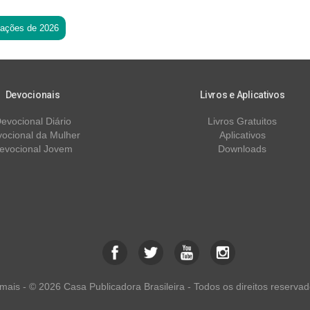
tações de 2026
Devocionais
Livros e Aplicativos
evocional Diário
Livros Gratuitos
ocional da Mulher
Aplicativos
evocional Jovem
Downloads
ais - © 2026 Casa Publicadora Brasileira - Todos os direitos reservad