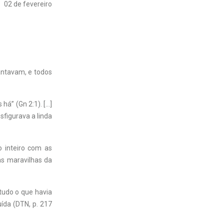
02 de fevereiro
cantavam, e todos
há” (Gn 2:1). […]
figurava a linda
 inteiro com as
as maravilhas da
tudo o que havia
uída (DTN, p. 217