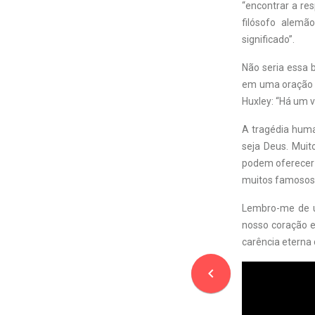
“encontrar a res
filósofo alemã
significado”.
Não seria essa 
em uma oração q
Huxley: “Há um 
A tragédia huma
seja Deus. Muit
podem oferecer 
muitos famosos 
Lembro-me de u
nosso coração e
carência eterna 
navigate_before