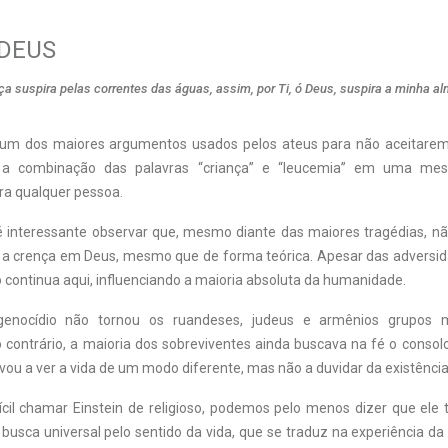
 DEUS
a suspira pelas correntes das águas, assim, por Ti, ó Deus, suspira a minha a
 um dos maiores argumentos usados pelos ateus para não aceitarem 
, a combinação das palavras “criança” e “leucemia” em uma me
ra qualquer pessoa.
 é interessante observar que, mesmo diante das maiores tragédias,
a crença em Deus, mesmo que de forma teórica. Apesar das adversid
 continua aqui, influenciando a maioria absoluta da humanidade.
enocídio não tornou os ruandeses, judeus e armênios grupos ma
 contrário, a maioria dos sobreviventes ainda buscava na fé o consol
vou a ver a vida de um modo diferente, mas não a duvidar da existênci
ícil chamar Einstein de religioso, podemos pelo menos dizer que el
usca universal pelo sentido da vida, que se traduz na experiência da 