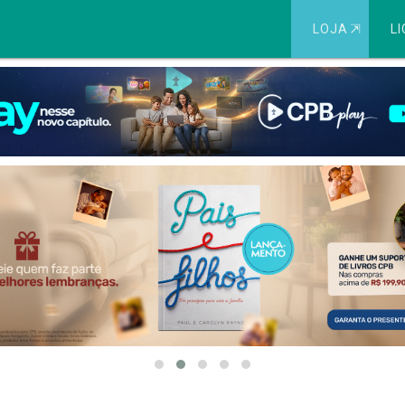
LOJA
⇱
LI