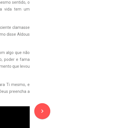
 mesmo sentido, o
e a vida tem um
sciente clamasse
omo disse Aldous
com algo que não
ro, poder e fama
imento que levou
ara Ti mesmo, e
 Deus preencha a
navigate_next