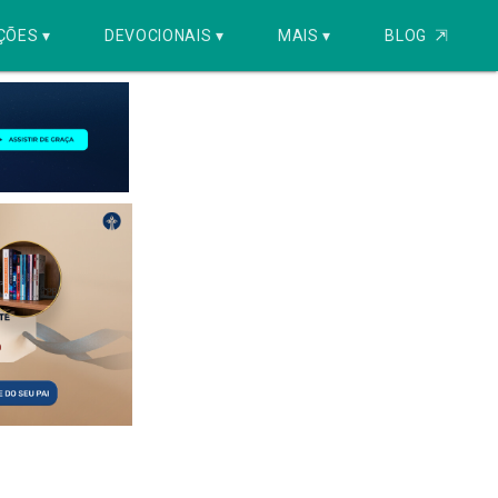
ÇÕES ▾
DEVOCIONAIS ▾
MAIS ▾
BLOG
⇱