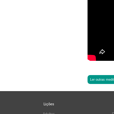
Ler outras medi
Lições
Adultos
D