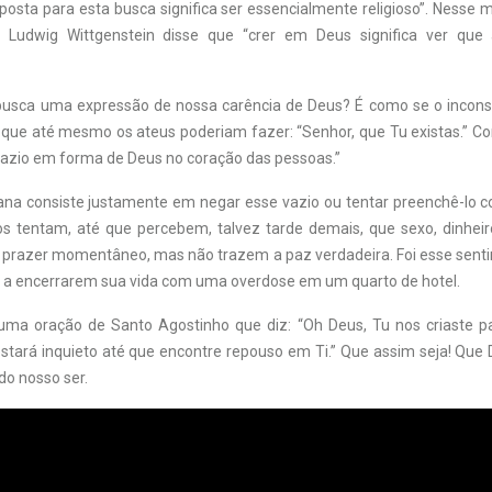
posta para esta busca significa ser essencialmente religioso”. Nesse
o Ludwig Wittgenstein disse que “crer em Deus significa ver qu
busca uma expressão de nossa carência de Deus? É como se o incon
ue até mesmo os ateus poderiam fazer: “Senhor, que Tu existas.” C
vazio em forma de Deus no coração das pessoas.”
na consiste justamente em negar esse vazio ou tentar preenchê-lo 
os tentam, até que percebem, talvez tarde demais, que sexo, dinhei
prazer momentâneo, mas não trazem a paz verdadeira. Foi esse sent
a encerrarem sua vida com uma overdose em um quarto de hotel.
ma oração de Santo Agostinho que diz: “Oh Deus, Tu nos criaste p
stará inquieto até que encontre repouso em Ti.” Que assim seja! Que
do nosso ser.