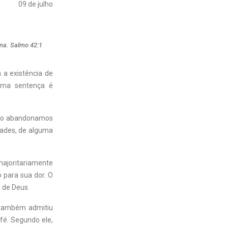
09 de julho
lma. Salmo 42:1
a existência de
sma sentença é
 não abandonamos
ades, de alguma
joritariamente
o para sua dor. O
a de Deus.
e também admitiu
fé. Segundo ele,