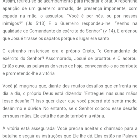
Assim, retirou-se do acampamento para meditar e orar. A repentina
aparição de um guerreiro armado, de presença imponente, com
espada na mão, o assustou. “Você é por nós, ou por nossos
inimigos?” (Js 5:13) E o Guerreiro respondeu-lhe: “Venho na
qualidade de Comandante do exército do Senhor” (v. 14). E ordenou
que Josué tirasse os sapatos porque o lugar era santo.
O estranho misterioso era o próprio Cristo, “o Comandante do
exército do Senhor”! Assombrado, Josué se prostrou e O adorou.
Então ouviu as palavras do verso de hoje, convocando-o ao combate
e prometendo-lhe a vitória.
Você já imaginou que, diante dos muitos desafios que enfrenta no
dia a dia, o próprio Deus está dizendo: “Entreguei nas suas mãos
[esse desafio]”? Isso quer dizer que você poderá até sentir medo,
desânimo e dúvida. No entanto, se o Senhor colocou esse desafio
em suas mãos, Ele está lhe dando também a vitória.
A vitória está assegurada! Você precisa aceitar o chamado para a
batalha e seguir as instruções que Ele lhe dá. Elas estão na Palavra