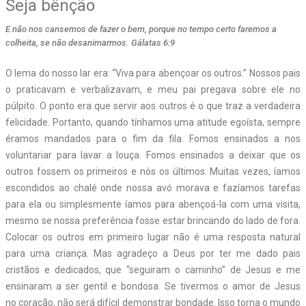
Seja bênção
E não nos cansemos de fazer o bem, porque no tempo certo faremos a
colheita, se não desanimarmos. Gálatas 6:9
O lema do nosso lar era: “Viva para abençoar os outros.” Nossos pais
o praticavam e verbalizavam, e meu pai pregava sobre ele no
púlpito. O ponto era que servir aos outros é o que traz a verdadeira
felicidade. Portanto, quando tínhamos uma atitude egoísta, sempre
éramos mandados para o fim da fila. Fomos ensinados a nos
voluntariar para lavar a louça. Fomos ensinados a deixar que os
outros fossem os primeiros e nós os últimos. Muitas vezes, íamos
escondidos ao chalé onde nossa avó morava e fazíamos tarefas
para ela ou simplesmente íamos para abençoá-la com uma visita,
mesmo se nossa preferência fosse estar brincando do lado de fora.
Colocar os outros em primeiro lugar não é uma resposta natural
para uma criança. Mas agradeço a Deus por ter me dado pais
cristãos e dedicados, que “seguiram o caminho” de Jesus e me
ensinaram a ser gentil e bondosa. Se tivermos o amor de Jesus
no coração, não será difícil demonstrar bondade. Isso torna o mundo