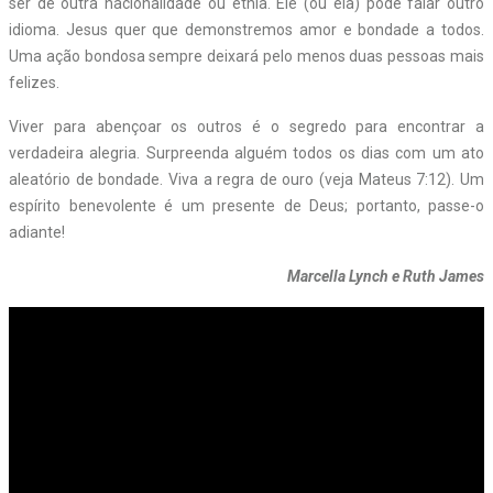
ser de outra nacionalidade ou etnia. Ele (ou ela) pode falar outro
idioma. Jesus quer que demonstremos amor e bondade a todos.
Uma ação bondosa sempre deixará pelo menos duas pessoas mais
felizes.
Viver para abençoar os outros é o segredo para encontrar a
verdadeira alegria. Surpreenda alguém todos os dias com um ato
aleatório de bondade. Viva a regra de ouro (veja Mateus 7:12). Um
espírito benevolente é um presente de Deus; portanto, passe-o
adiante!
Marcella Lynch e Ruth James