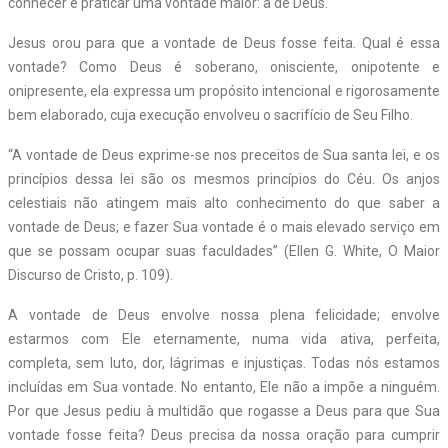
conhecer e praticar uma vontade maior: a de Deus.
Jesus orou para que a vontade de Deus fosse feita. Qual é essa
vontade? Como Deus é soberano, onisciente, onipotente e
onipresente, ela expressa um propósito intencional e rigorosamente
bem elaborado, cuja execução envolveu o sacrifício de Seu Filho.
“A vontade de Deus exprime-se nos preceitos de Sua santa lei, e os
princípios dessa lei são os mesmos princípios do Céu. Os anjos
celestiais não atingem mais alto conhecimento do que saber a
vontade de Deus; e fazer Sua vontade é o mais elevado serviço em
que se possam ocupar suas faculdades” (Ellen G. White, O Maior
Discurso de Cristo, p. 109).
A vontade de Deus envolve nossa plena felicidade; envolve
estarmos com Ele eternamente, numa vida ativa, perfeita,
completa, sem luto, dor, lágrimas e injustiças. Todas nós estamos
incluídas em Sua vontade. No entanto, Ele não a impõe a ninguém.
Por que Jesus pediu à multidão que rogasse a Deus para que Sua
vontade fosse feita? Deus precisa da nossa oração para cumprir