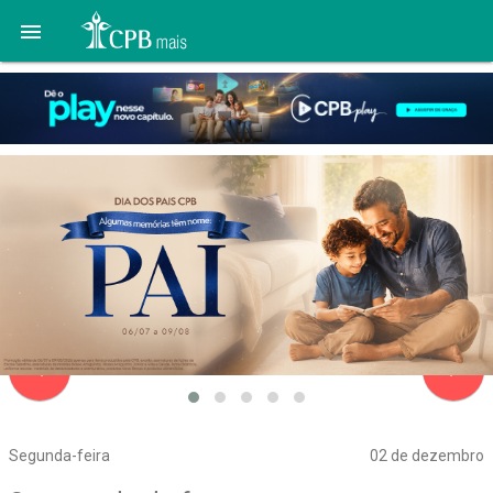

navigate_before
navigate_next
Segunda-feira
02 de dezembro