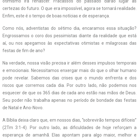
otimismo irá renascer. Fracassos do passado darão lugar às
certezas do futuro. O que era impossível, agora se tornará realidade.
Enfim, este é o tempo de boas notícias e de esperança.
Como nós, adventistas do sétimo dia, encaramos essa situação?
Engrossamos o coro dos pessimistas diante da realidade que está
aí, ou nos apegamos às expectativas otimistas e milagrosas das
festas de fim de ano?
Na verdade, nossa visão precisa ir além desses impulsos temporais
e emocionais. Necessitamos enxergar mais do que o olhar humano
pode revelar. Sabemos das crises que o mundo enfrenta e dos
riscos que corremos cada dia. Por outro lado, não podemos nos
esquecer de que os 365 dias de cada ano estão nas mãos de Deus.
Seu poder não trabalha apenas no período de bondade das festas
de Natal e Ano-Novo.
A Bíblia deixa claro que, em nossos dias, “sobrevirão tempos difíceis”
(2Tm 3:1-4). Por outro lado, as dificuldades de hoje reforçam a
esperança de amanhã. Elas apontam para algo maior, melhor e