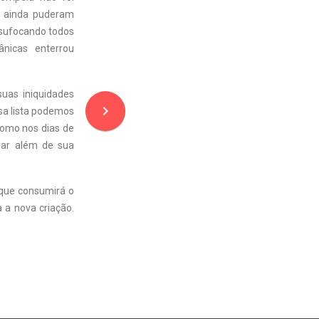
s ainda puderam
 sufocando todos
nicas enterrou
suas iniquidades
navigate_next
ssa lista podemos
omo nos dias de
ar além de sua
 que consumirá o
 a nova criação.