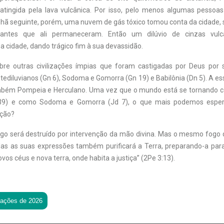
atingida pela lava vulcânica. Por isso, pelo menos algumas pessoa
hã seguinte, porém, uma nuvem de gás tóxico tomou conta da cidade,
tantes que ali permaneceram. Então um dilúvio de cinzas vulcâ
 cidade, dando trágico fim à sua devassidão.
obre outras civilizações ímpias que foram castigadas por Deus por 
ntediluvianos (Gn 6), Sodoma e Gomorra (Gn 19) e Babilônia (Dn 5). A e
mbém Pompeia e Herculano. Uma vez que o mundo está se tornando c
-39) e como Sodoma e Gomorra (Jd 7), o que mais podemos esper
ição?
go será destruído por intervenção da mão divina. Mas o mesmo fogo
s as suas expressões também purificará a Terra, preparando-a para
vos céus e nova terra, onde habita a justiça” (2Pe 3:13).
tações de 2026