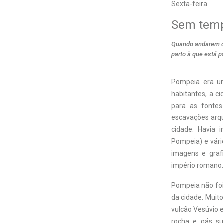
Sexta-feira
Sem temp
Quando andarem di
parto à que está 
P
ompeia era um
habitantes, a c
para as fontes
escavações arqu
cidade. Havia i
Pompeia) e vári
imagens e grafi
império romano.
Pompeia não foi
da cidade. Muit
vulcão Vesúvio 
rocha e gás su