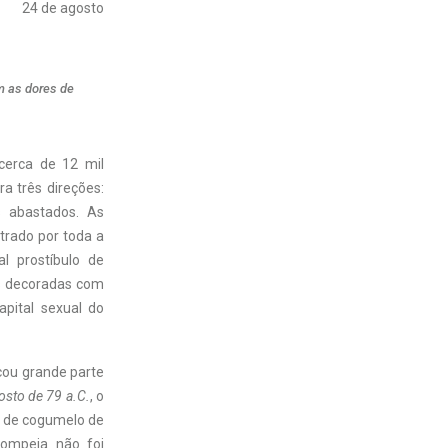
24 de agosto
m as dores de
cerca de 12 mil
a três direções:
s abastados. As
trado por toda a
al prostíbulo de
es decoradas com
apital sexual do
cou grande parte
osto de 79 a.C.
, o
o de cogumelo de
Pompeia não foi