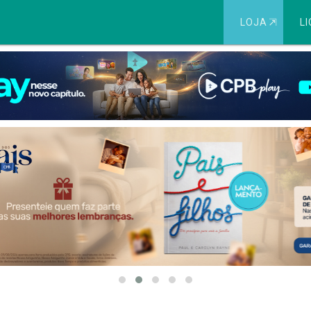
LOJA
⇱
LI