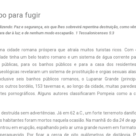
o para fugir
zendo: Paz e segurança, eis que lhes sobrevirá repentina destruição, como vê
para dar à luz; e de nenhum modo escaparão. 1 Tessalonicenses 5:3
a cidade romana próspera que atraía muitos turistas ricos. Com 
idade tinha um belo teatro romano e um sistema de água corrente par
 públicas, para os banhos públicos e para a casa dos residente
eológicas revelaram um sistema de prostituição e orgias sexuais alas
nclusive seis banhos públicos romanos, o Lupanar Grande (princip
os outros bordéis, 153 tavernas e, ao longo da cidade, muitas pared
tes pornográficos. Alguns autores classificaram Pompeia como a c
 destruída sem advertências. Já em 62 a.C., um forte terremoto danifi
os habitantes foram mortos naquela ocasião. Na manhã do dia
24 de ag
entrou em erupção, espalhando pelo ar uma grande nuvem em format
peraquecido. Por ficar a cerca de oito quilômetros de distância, 