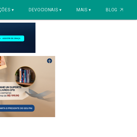
ÇÕES ▾
DEVOCIONAIS ▾
MAIS ▾
BLOG
⇱