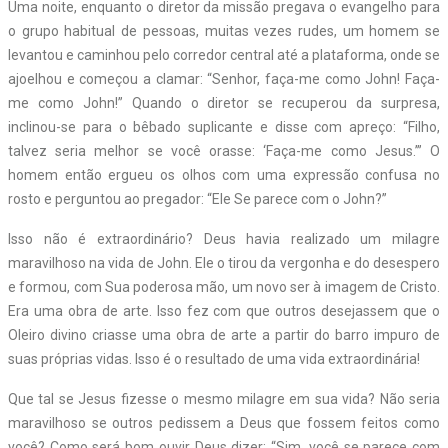
Uma noite, enquanto o diretor da missão pregava o evangelho para
o grupo habitual de pessoas, muitas vezes rudes, um homem se
levantou e caminhou pelo corredor central até a plataforma, onde se
ajoelhou e começou a clamar: “Senhor, faça-me como John! Faça-
me como John!” Quando o diretor se recuperou da surpresa,
inclinou-se para o bêbado suplicante e disse com apreço: “Filho,
talvez seria melhor se você orasse: ‘Faça-me como Jesus.’” O
homem então ergueu os olhos com uma expressão confusa no
rosto e perguntou ao pregador: “Ele Se parece com o John?”
Isso não é extraordinário? Deus havia realizado um milagre
maravilhoso na vida de John. Ele o tirou da vergonha e do desespero
e formou, com Sua poderosa mão, um novo ser à imagem de Cristo.
Era uma obra de arte. Isso fez com que outros desejassem que o
Oleiro divino criasse uma obra de arte a partir do barro impuro de
suas próprias vidas. Isso é o resultado de uma vida extraordinária!
Que tal se Jesus fizesse o mesmo milagre em sua vida? Não seria
maravilhoso se outros pedissem a Deus que fossem feitos como
você? Como será bom ouvir Deus dizer: “Sim, você se parece com