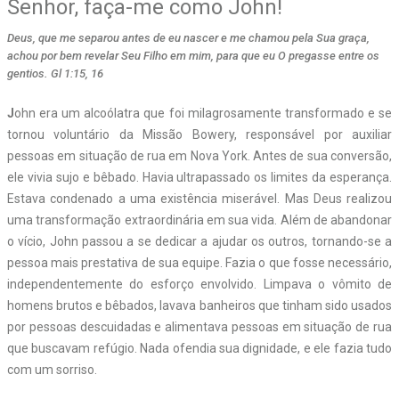
Senhor, faça-me como John!
Deus, que me separou antes de eu nascer e me chamou pela Sua graça,
achou por bem revelar Seu Filho em mim, para que eu O pregasse entre os
gentios. Gl 1:15, 16
J
ohn era um alcoólatra que foi milagrosamente transformado e se
tornou voluntário da Missão Bowery, responsável por auxiliar
pessoas em situação de rua em Nova York. Antes de sua conversão,
ele vivia sujo e bêbado. Havia ultrapassado os limites da esperança.
Estava condenado a uma existência miserável. Mas Deus realizou
uma transformação extraordinária em sua vida. Além de abandonar
o vício, John passou a se dedicar a ajudar os outros, tornando-se a
pessoa mais prestativa de sua equipe. Fazia o que fosse necessário,
independentemente do esforço envolvido. Limpava o vômito de
homens brutos e bêbados, lavava banheiros que tinham sido usados
por pessoas descuidadas e alimentava pessoas em situação de rua
que buscavam refúgio. Nada ofendia sua dignidade, e ele fazia tudo
com um sorriso.