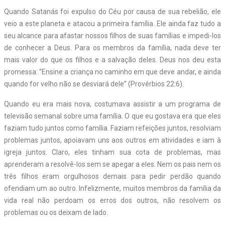
Quando Satanás foi expulso do Céu por causa de sua rebelião, ele
veio a este planeta e atacou a primeira família. Ele ainda faz tudo a
seu alcance para afastar nossos filhos de suas famílias e impedi-los
de conhecer a Deus. Para os membros da família, nada deve ter
mais valor do que os filhos e a salvação deles. Deus nos deu esta
promessa: “Ensine a criança no caminho em que deve andar, e ainda
quando for velho não se desviará dele” (Provérbios 22:6).
Quando eu era mais nova, costumava assistir a um programa de
televisão semanal sobre uma família. O que eu gostava era que eles
faziam tudo juntos como família. Faziam refeições juntos, resolviam
problemas juntos, apoiavam uns aos outros em atividades e iam à
igreja juntos. Claro, eles tinham sua cota de problemas, mas
aprenderam a resolvê-los sem se apegar a eles. Nem os pais nem os
três filhos eram orgulhosos demais para pedir perdão quando
ofendiam um ao outro. Infelizmente, muitos membros da família da
vida real não perdoam os erros dos outros, não resolvem os
problemas ou os deixam de lado.