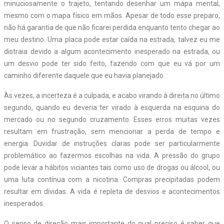
minuciosamente o trajeto, tentando desenhar um mapa mental,
mesmo com o mapa físico em mãos. Apesar de todo esse preparo,
não há garantia de que não ficarei perdida enquanto tento chegar ao
meu destino. Uma placa pode estar caída na estrada, talvez eu me
distraia devido a algum acontecimento inesperado na estrada, ou
um desvio pode ter sido feito, fazendo com que eu vá por um
caminho diferente daquele que eu havia planejado.
Às vezes, a incerteza é a culpada, e acabo virando à direita no último
segundo, quando eu deveria ter virado à esquerda na esquina do
mercado ou no segundo cruzamento. Esses erros muitas vezes
resultam em frustração, sem mencionar a perda de tempo e
energia. Duvidar de instruções claras pode ser particularmente
problemático ao fazermos escolhas na vida. A pressão do grupo
pode levar a hábitos viciantes tais como uso de drogas ou álcool, ou
uma luta contínua com a nicotina. Compras precipitadas podem
resultar em dívidas. A vida é repleta de desvios e acontecimentos
inesperados.
O senso de direção mais importante do qual preciso é saber que