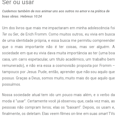
Ser ou usar
Cuidemos também de nos animar uns aos outros no amor e na prática de
boas obras. Hebreus 10:24
U
m dos livros que mais me impactaram em minha adolescência foi
Ter ou Ser
, de Erich Fromm. Como muitos outros, eu vivia em busca
de uma identidade própria, e essa busca me permitiu compreender
que o mais importante não é ter coisas, mas ser alguém. A
sociedade em que eu vivia dava muita importância ao ter (uma boa
casa, um carro espetacular, um título acadêmico, um trabalho bem
remunerado), e não era essa a cosmovisão proposta por Fromm –
tampouco por Jesus. Pude, então, aprender que não sou aquilo que
possuo. Graças a Deus, somos muito, muito mais do que aquilo que
possuímos.
Nossa sociedade atual tem ido um pouco mais além, e o verbo da
moda é “usar”. Certamente você já observou que, cada vez mais, as
pessoas não compram livros; elas os “baixam”. Depois, os usam e,
finalmente, os deletam. Elas veem filmes on-line em suas
smart
TVs