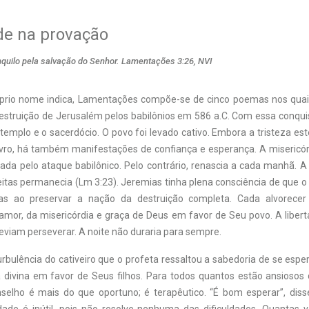
de na provação
nquilo pela salvação do Senhor. Lamentações 3:26, NVI
prio nome indica, Lamentações compõe-se de cinco poemas nos quai
estruição de Jerusalém pelos babilônios em 586 a.C. Com essa conqui
 o templo e o sacerdócio. O povo foi levado cativo. Embora a tristeza es
ivro, há também manifestações de confiança e esperança. A misericó
pada pelo ataque babilônico. Pelo contrário, renascia a cada manhã. A 
tas permanecia (Lm 3:23). Jeremias tinha plena consciência de que o 
s ao preservar a nação da destruição completa. Cada alvorecer
amor, da misericórdia e graça de Deus em favor de Seu povo. A liberta
eviam perseverar. A noite não duraria para sempre.
urbulência do cativeiro que o profeta ressaltou a sabedoria de se esp
a divina em favor de Seus filhos. Para todos quantos estão ansiosos
selho é mais do que oportuno; é terapêutico. “É bom esperar”, diss