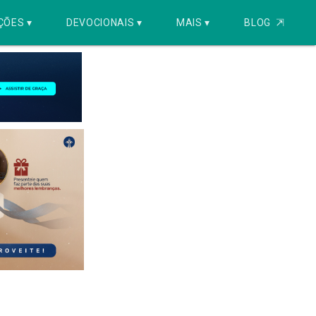
ÇÕES ▾
DEVOCIONAIS ▾
MAIS ▾
BLOG
⇱