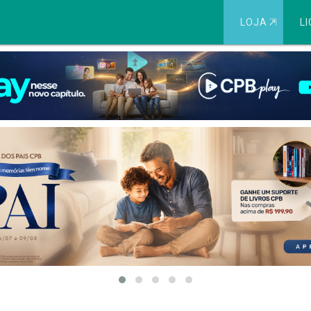
LOJA
⇱
LI