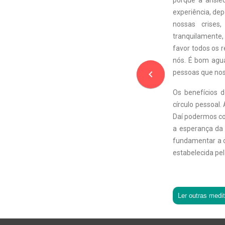
porque a ansied
experiência, dep
nossas crises
tranquilamente
favor todos os 
nós. É bom agua
navigate_before
pessoas que no
Os benefícios 
círculo pessoal.
Daí podermos co
a esperança da 
fundamentar a c
estabelecida pel
Ler outras medi