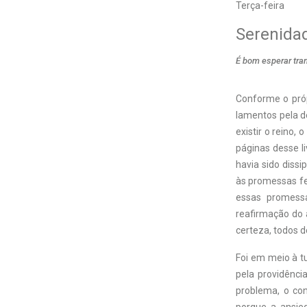
Terça-feira
Serenida
É bom esperar tra
Conforme o pró
lamentos pela d
existir o reino,
páginas desse l
havia sido dissi
às promessas fei
essas promessa
reafirmação do 
certeza, todos d
Foi em meio à t
pela providênci
problema, o con