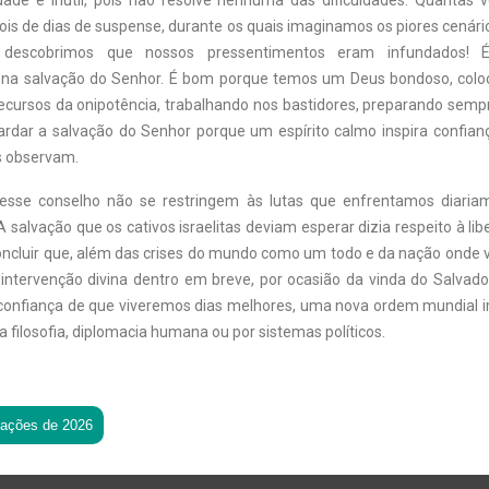
ade é inútil, pois não resolve nenhuma das dificuldades. Quantas
ois de dias de suspense, durante os quais imaginamos os piores cenári
, descobrimos que nossos pressentimentos eram infundados! 
, na salvação do Senhor. É bom porque temos um Deus bondoso, col
recursos da onipotência, trabalhando nos bastidores, preparando semp
rdar a salvação do Senhor porque um espírito calmo inspira confia
s observam.
desse conselho não se restringem às lutas que enfrentamos diari
 A salvação que os cativos israelitas deviam esperar dizia respeito à lib
ncluir que, além das crises do mundo como um todo e da nação onde
intervenção divina dentro em breve, por ocasião da vinda do Salvad
onfiança de que viveremos dias melhores, uma nova ordem mundial i
a filosofia, diplomacia humana ou por sistemas políticos.
tações de 2026