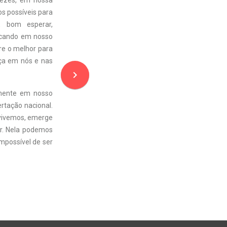
 vezes, em nossa
os possíveis para
É bom esperar,
ocando em nosso
re o melhor para
nça em nós e nas
navigate_next
amente em nosso
ertação nacional.
 vivemos, emerge
or. Nela podemos
mpossível de ser