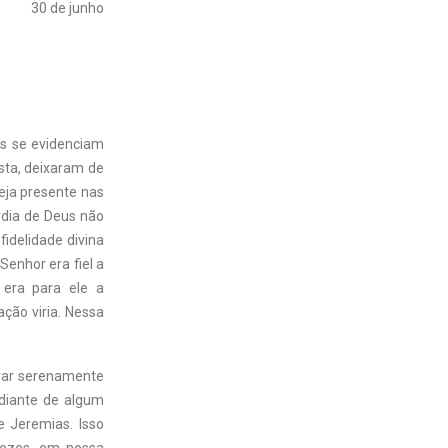
30 de junho
s se evidenciam
sta, deixaram de
teja presente nas
rdia de Deus não
fidelidade divina
Senhor era fiel a
 era para ele a
ção viria. Nessa
erar serenamente
 diante de algum
e Jeremias. Isso