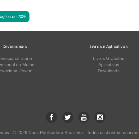
tações de 2026
Devocionais
Livros e Aplicativos
evocional Diário
Livros Gratuitos
ocional da Mulher
Aplicativos
evocional Jovem
Downloads
ais - © 2026 Casa Publicadora Brasileira - Todos os direitos reservad