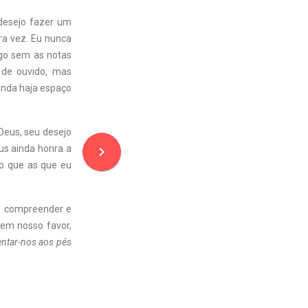
desejo fazer um
tra vez. Eu nunca
lgo sem as notas
 de ouvido, mas
inda haja espaço
Deus, seu desejo
us ainda honra a
navigate_next
o que as que eu
de compreender e
o em nosso favor,
entar-nos aos pés