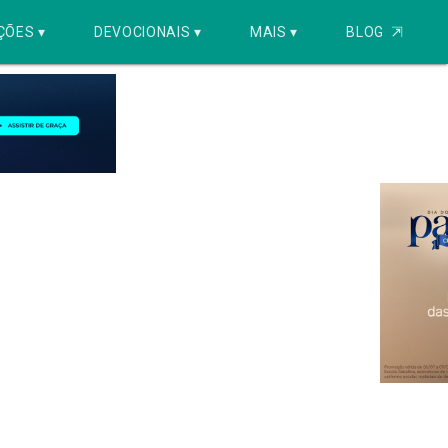
ÇÕES ▾
DEVOCIONAIS ▾
MAIS ▾
BLOG
⇱