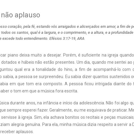
 não aplauso
osso coração, pela fé, estando vós arraigados e alicerçados em amor, a fim de 
odos os santos, qual é a largura, e o comprimento, e a altura, e a profundidad
ue excede todo entendimento. Efésios 3:17-19, ARA
car piano deixa muito a desejar. Porém, é suficiente na igreja quando
, dotados e hábeis não estão presentes. Um dia, quando me sentei ao p
untou qual era a tonalidade do hino, a fim de acompanhá-lo com o
o sabia, a pessoa se surpreendeu. Eu sabia dizer quantos sustenidos o
abia em que tom era composto. A pessoa ficou intrigada diante do 
saber o tom em que a música fora escrita.
sica durante anos, na infância e início da adolescência. Não foi algo 
que sempre esperei fazer. Geralmente, eu me esquivava de praticar. M
servisse à igreja. Sim, ela achava bonitos os recitais e peças musica
aziam alegria genuína. Para ela, minha música dizia respeito a servir a
 receber aplausos.