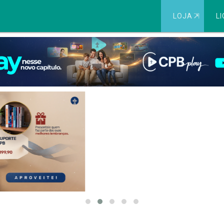
LOJA
⇱
LI