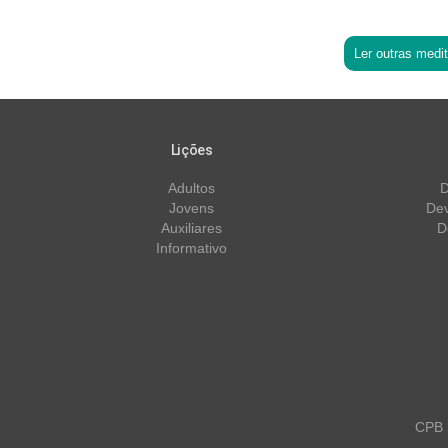
Ler outras medi
Lições
Adultos
D
Jovens
Dev
Auxiliares
D
Informativo
CPB m