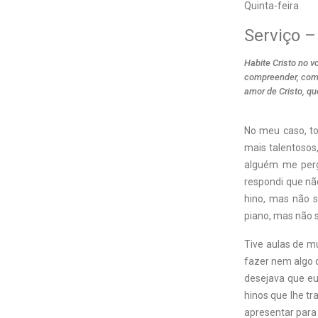
Quinta-feira
Serviço –
Habite Cristo no v
compreender, com t
amor de Cristo, q
No meu caso, to
mais talentosos
alguém me perg
respondi que nã
hino, mas não s
piano, mas não 
Tive aulas de mú
fazer nem algo 
desejava que eu 
hinos que lhe tr
apresentar para