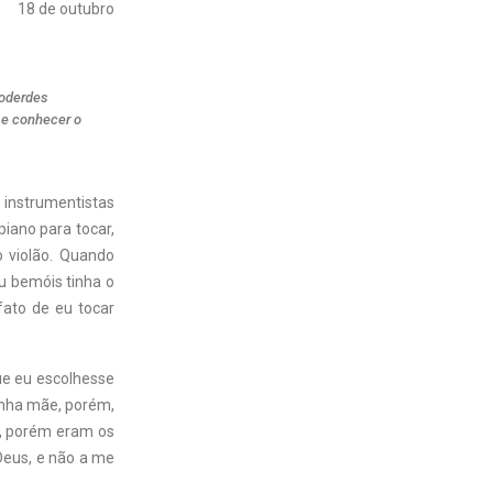
18 de outubro
poderdes
e e conhecer o
 instrumentistas
iano para tocar,
 violão. Quando
u bemóis tinha o
fato de eu tocar
que eu escolhesse
inha mãe, porém,
is, porém eram os
 Deus, e não a me