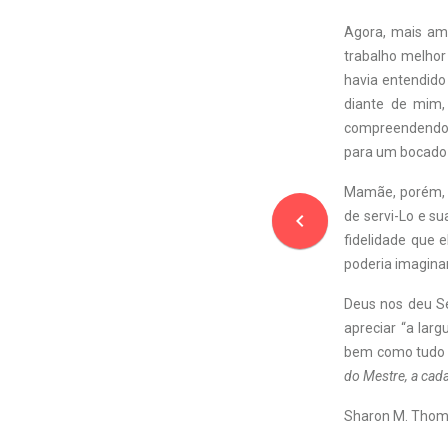
Agora, mais am
trabalho melhor 
havia entendido
diante de mim,
compreendendo e
para um bocado
Mamãe, porém, f
de servi-Lo e s
navigate_before
fidelidade que
poderia imaginar
Deus nos deu Se
apreciar “a larg
bem como tudo o
do Mestre, a cada
Sharon M. Tho