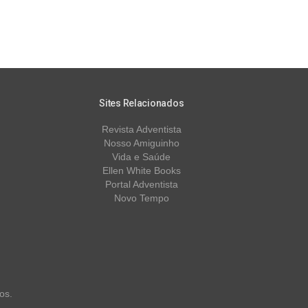
Sites Relacionados
Revista Adventista
Nosso Amiguinho
Vida e Saúde
Ellen White Books
Portal Adventista
Novo Tempo
os.