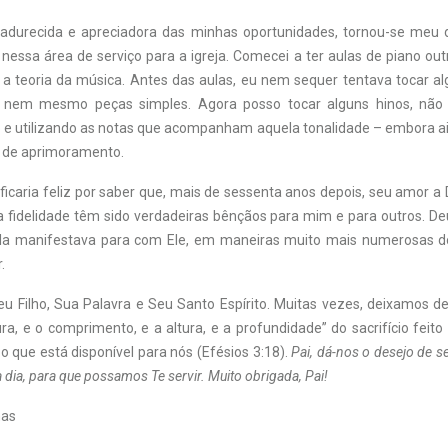
adurecida e apreciadora das minhas oportunidades, tornou-se meu 
nessa área de serviço para a igreja. Comecei a ter aulas de piano ou
 a teoria da música. Antes das aulas, eu nem sequer tentava tocar a
 nem mesmo peças simples. Agora posso tocar alguns hinos, não
 utilizando as notas que acompanham aquela tonalidade – embora a
 de aprimoramento.
icaria feliz por saber que, mais de sessenta anos depois, seu amor a 
ua fidelidade têm sido verdadeiras bênçãos para mim e para outros. De
 ela manifestava para com Ele, em maneiras muito mais numerosas d
.
u Filho, Sua Palavra e Seu Santo Espírito. Muitas vezes, deixamos 
ura, e o comprimento, e a altura, e a profundidade” do sacrifício feit
 que está disponível para nós (Efésios 3:18).
Pai, dá-nos o desejo de s
 dia, para que possamos Te servir. Muito obrigada, Pai!
mas