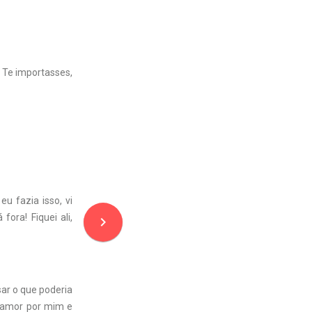
e Te importasses,
u fazia isso, vi
ora! Fiquei ali,
navigate_next
sar o que poderia
u amor por mim e