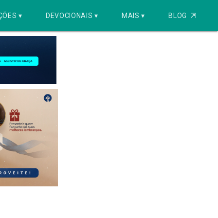
ÇÕES ▾
DEVOCIONAIS ▾
MAIS ▾
BLOG
⇱