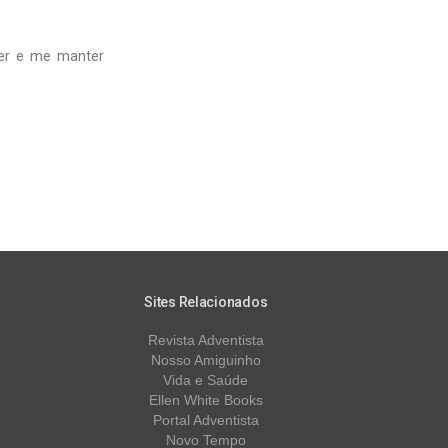
ger e me manter
Sites Relacionados
Revista Adventista
Nosso Amiguinho
Vida e Saúde
Ellen White Books
Portal Adventista
Novo Tempo