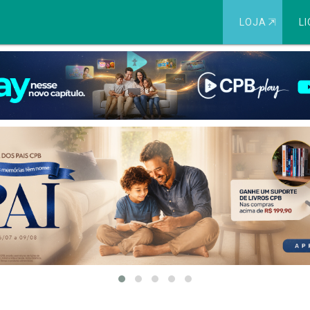
LOJA
⇱
LI