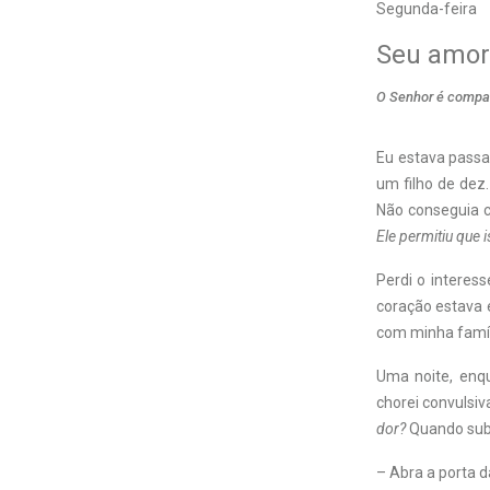
Segunda-feira
Seu amor 
O Senhor é compas
Eu estava passa
um filho de dez
Não conseguia c
Ele permitiu que
Perdi o interess
coração estava 
com minha famí
Uma noite, enqu
chorei convulsi
dor?
Quando subi
– Abra a porta d