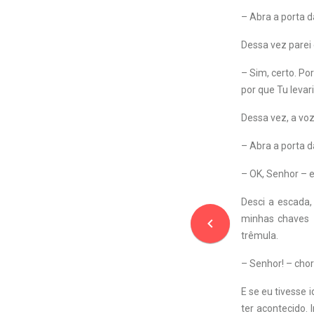
– Abra a porta d
Dessa vez parei 
– Sim, certo. Po
por que Tu leva
Dessa vez, a vo
– Abra a porta d
– OK, Senhor – e
Desci a escada,
minhas chaves –
navigate_before
trêmula.
– Senhor! – cho
E se eu tivesse 
ter acontecido.