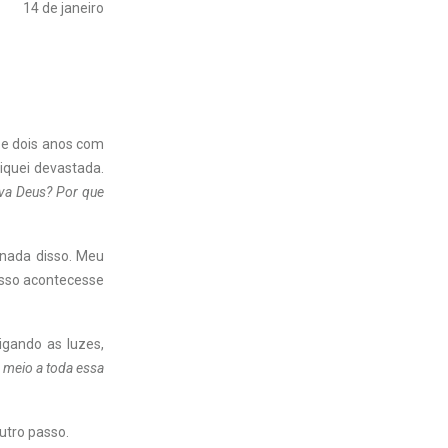
14 de janeiro
 e dois anos com
iquei devastada.
va Deus? Por que
m nada disso. Meu
isso acontecesse
igando as luzes,
 meio a toda essa
outro passo.