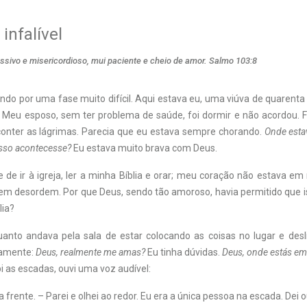
infalível
sivo e misericordioso, mui paciente e cheio de amor. Salmo 103:8
ndo por uma fase muito difícil. Aqui estava eu, uma viúva de quarenta
. Meu esposo, sem ter problema de saúde, foi dormir e não acordou. F
onter as lágrimas. Parecia que eu estava sempre chorando.
Onde esta
 isso acontecesse?
Eu estava muito brava com Deus.
e de ir à igreja, ler a minha Bíblia e orar; meu coração não estava e
em desordem. Por que Deus, sendo tão amoroso, havia permitido que 
lia?
anto andava pela sala de estar colocando as coisas no lugar e desl
vamente:
Deus, realmente me amas?
Eu tinha dúvidas.
Deus, onde estás em
 as escadas, ouvi uma voz audível:
a frente. – Parei e olhei ao redor. Eu era a única pessoa na escada. Dei 