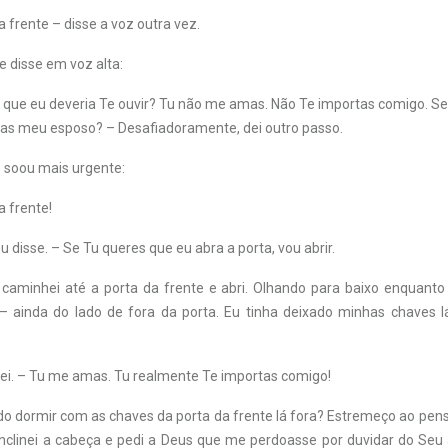
a frente – disse a voz outra vez.
e disse em voz alta:
r que eu deveria Te ouvir? Tu não me amas. Não Te importas comigo. S
rias meu esposo? – Desafiadoramente, dei outro passo.
z soou mais urgente:
a frente!
u disse. – Se Tu queres que eu abra a porta, vou abrir.
 caminhei até a porta da frente e abri. Olhando para baixo enquanto e
 ainda do lado de fora da porta. Eu tinha deixado minhas chaves lá f
rei. – Tu me amas. Tu realmente Te importas comigo!
ido dormir com as chaves da porta da frente lá fora? Estremeço ao pen
 Inclinei a cabeça e pedi a Deus que me perdoasse por duvidar do Se