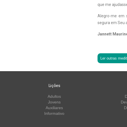
que me ajudasse
Alegro-me em s
segura em Seu a
Jannett Maurin
Ler outras medi
Lições
Adultos
D
Jovens
Dev
Auxiliares
D
Informativo