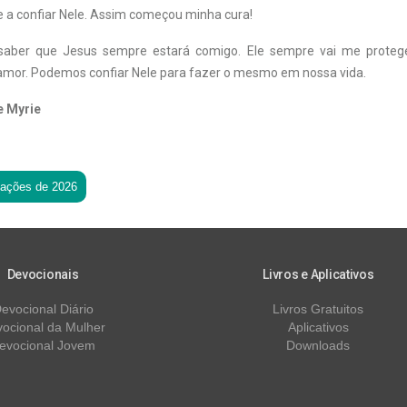
 a confiar Nele. Assim começou minha cura!
aber que Jesus sempre estará comigo. Ele sempre vai me prote
mor. Podemos confiar Nele para fazer o mesmo em nossa vida.
e Myrie
tações de 2026
Devocionais
Livros e Aplicativos
evocional Diário
Livros Gratuitos
ocional da Mulher
Aplicativos
evocional Jovem
Downloads