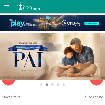

navigate_before
navigate_next
Quarta-feira
27 de agosto