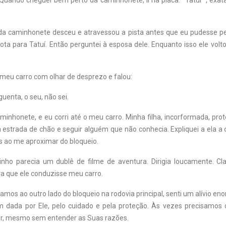
” Quando cheguei bem perto da caminhonete, li na placa: “Tatuí” , exa
da caminhonete desceu e atravessou a pista antes que eu pudesse pe
ota para Tatuí. Então perguntei à esposa dele. Enquanto isso ele volto
 meu carro com olhar de desprezo e falou:
uenta, o seu, não sei.
minhonete, e eu corri até o meu carro. Minha filha, incorformada, pr
a estrada de chão e seguir alguém que não conhecia. Expliquei a ela a
s ao me aproximar do bloqueio.
inho parecia um dublê de filme de aventura. Dirigia loucamente. C
 que ele conduzisse meu carro.
mos ao outro lado do bloqueio na rodovia principal, senti um alívio en
m dada por Ele, pelo cuidado e pela proteção. Às vezes precisamos
r, mesmo sem entender as Suas razões.