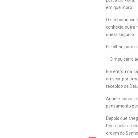
perca de vista.
em que moro .
O senhor idoso 
conhecia outra r
que ia segui-lo.
Ele olhou para o
– O meu carro ag
Ele entrou na ca
arriscar por um
recebido de Deu
Aquele senhorz
pensamento para
Depois que chega
Deus pela orde
ordem do Senho