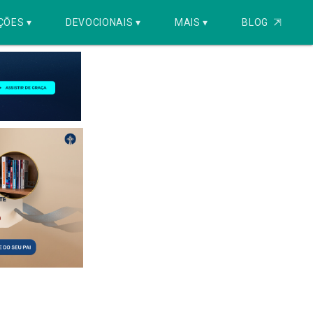
ÇÕES ▾
DEVOCIONAIS ▾
MAIS ▾
BLOG
⇱