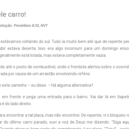
le carro!
trução. Provérbios 8:33, NVT
a estávamos voltando do sul. Tudo ia muito bem até que de repente per
bir estava deserta. Isso era algo incomum para um domingo ensol
geralmente está lotada, mas estava completamente vazia.
do até o posto de combustível, onde o frentista alertou sobre o ocorrido
rada por causa de um arrastão envolvendo reféns.
i este caminho – eu disse. – Há alguma alternativa?
 em frente e pega uma entrada para o bairro. Vai dar lá em Itapeti
é do lado direito.
ra encontrar a tal placa, mas não encontrei. De repente, vi o bloqueio 
 do último carro parado, ouvi a voz de Deus me dizendo: “Siga aqu