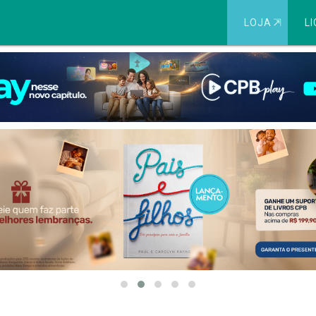
LOJA
⇱
LI