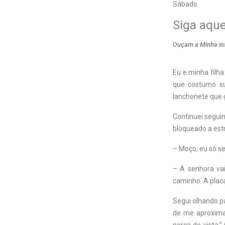
Sábado
Siga aque
Ouçam a Minha ins
Eu e minha filh
que costumo su
lanchonete que 
Continuei seguin
bloqueado a est
– Moço, eu só se
– A senhora vai
caminho. A placa 
Segui olhando pa
de me aproximar